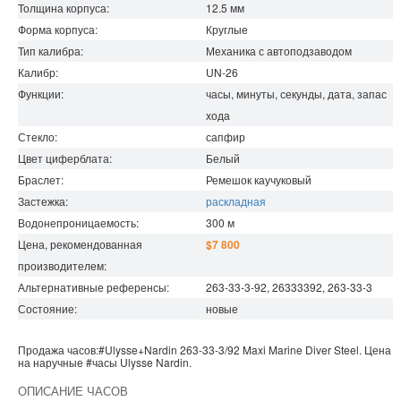
Толщина корпуса:
12.5
мм
Форма корпуса:
Круглые
Тип калибра:
Механика с автоподзаводом
Калибр:
UN-26
Функции:
часы, минуты, секунды, дата, запас
хода
Стекло:
сапфир
Цвет циферблата:
Белый
Браслет:
Ремешок каучуковый
Застежка:
раскладная
Водонепроницаемость
:
300
м
Цена, рекомендованная
$7 800
производителем:
Альтернативные референсы:
263-33-3-92, 26333392, 263-33-3
Состояние:
новые
Продажа часов:
#Ulysse+Nardin
263-33-3/92
Maxi Marine Diver
Steel. Цена
на наручные
#часы
Ulysse Nardin
.
ОПИСАНИЕ ЧАСОВ