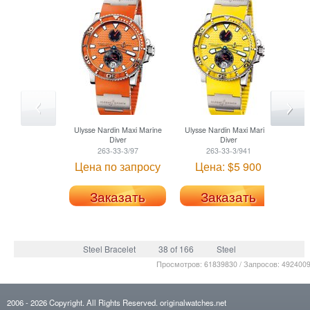
Ulysse Nardin
Maxi Marine
Ulysse Nardin
Maxi Marine
Ulys
Diver
Diver
263-33-3/97
263-33-3/941
Цена по запросу
Цена: $5 900
Це
Заказать
Заказать
Steel Bracelet
38 of 166
Steel
Просмотров: 61839830 / Запросов: 492400
2006
- 2026
Copyright. All Rights Reserved.
originalwatches.net