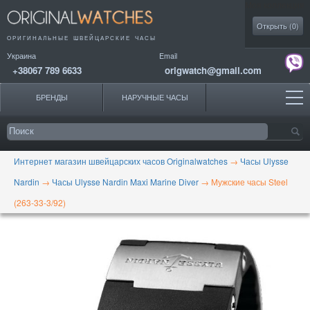
Моя коллекция
Открыть (
0
)
ОРИГИНАЛЬНЫЕ
ШВЕЙЦАРСКИЕ ЧАСЫ
Украина
Email
+38067 789 6633
origwatch@gmail.com
БРЕНДЫ
НАРУЧНЫЕ ЧАСЫ
Интернет магазин швейцарских часов Originalwatches
→
Часы Ulysse
Nardin
→
Часы Ulysse Nardin Maxi Marine Diver
→
Мужские часы Steel
(263-33-3/92)