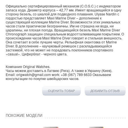
Официально сертифицированный механизм (C.O.S.C.) с индикатором
запаса хода. Диаметр корпуса – 42,77 мм. Имеет вращающийся в одну
сторону безель, со шкалой для подводного плавания. Ulysse Nardin с
гордостью представляет Maxi Marine Diver – дополнение к
существующей коллекции Marine Diver. Возможности этих уникальных
часов стали практически безграничны. Им не страшна ни вода, ни
царапины, ни плохая погода. Вращающийся безель Maxi Marine Diver
Chronograph защищен специальным водоотталкивающим покрытием. О
происхождении часов Maxi Marine Diver говорит и стильная внешность.
Она сочетает в себе лучшие черты. Рельефная окантовка от Marine
Diver. В дополнение – каучуковый ремешок с раскладывающейся
застежкой, что не может не порадовать поклонников спортивного
«casual». Циферблат - черного цвета.
Компания
Original Watches
.
Часы можем доставить в
Латвию
(
Рига
). А также в
Украину
(
Киев
).
Email:
origwatch@gmail.com
work:
+38 (067) 789 6633
Оказываем
консультации по покупке
швейцарских часов
.
ОЦЕНИТЬ ТОВАР
ДОБАВИТЬ ОТЗЫВ
ПОХОЖИЕ МОДЕЛИ