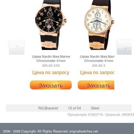
Ulysse Nardin
Maxi Marine
Ulysse Nardin
Maxi Marine
Ulys
Chronometer 41mm
Chronometer 41mm
C
266-66-3/62
266-66-3
Цена по запросу
Цена по запросу
Це
Заказать
Заказать
RG Bracelet
15 of 34
Steel
Просмотров: 61822716 / Запросов: 492304
2006
- 2026
Copyright. All Rights Reserved.
originalwatches.net