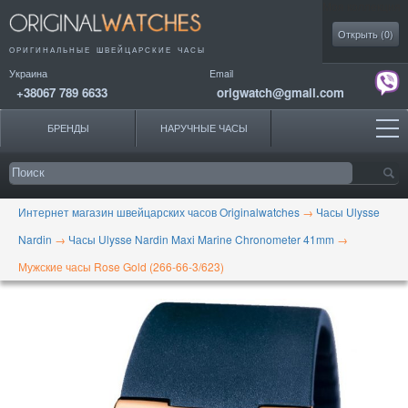
Моя коллекция
Открыть (
0
)
ОРИГИНАЛЬНЫЕ
ШВЕЙЦАРСКИЕ ЧАСЫ
Украина
Email
+38067 789 6633
origwatch@gmail.com
БРЕНДЫ
НАРУЧНЫЕ ЧАСЫ
Интернет магазин швейцарских часов Originalwatches
→
Часы Ulysse
Nardin
→
Часы Ulysse Nardin Maxi Marine Chronometer 41mm
→
Мужские часы Rose Gold (266-66-3/623)