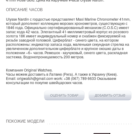
ОПИСАНИЕ ЧАСОВ
Ulysse Nardin с гордостью представляет Maxi Marine Chronometer 41mm,
который дополняет коллекцию морских хронометров, существующую с
1846 года. Официально сертифицированный механизм (C.O.S.C) имеет
запас хода 42 часа. Элегантный 41-миллиметровый корпус из розового
золота 18К имеет индивидуальный номер и снабжен фиксируемой на
резьбе заводной головкой. Циферблат - синего цвета, на котором
расположены: индикатор запаса хода, маленькая секундная стрелка на
увеличенном дополнительном циферблате и крупное окошко даты в
положении «6» часов. Ремешок - каучуковый, синего цвета, раскладная
застежка. Водонепроницаемость 200 метров.
Компания
Original Watches
.
Часы можем доставить в
Латвию
(
Рига
). А также в
Украину
(
Киев
).
Email:
origwatch@gmail.com
work:
+38 (067) 789 6633
Оказываем
консультации по покупке
швейцарских часов
.
ОЦЕНИТЬ ТОВАР
ДОБАВИТЬ ОТЗЫВ
ПОХОЖИЕ МОДЕЛИ