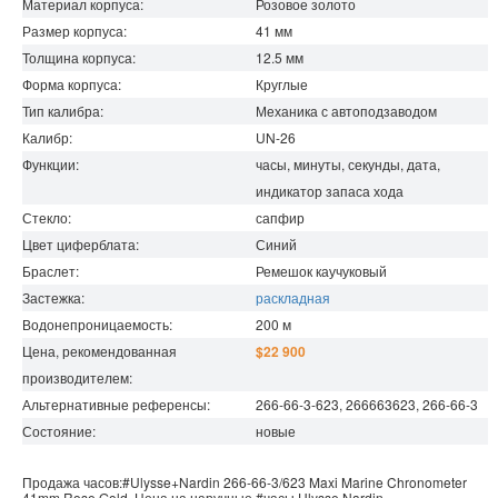
Материал корпуса:
Розовое золото
Размер корпуса:
41
мм
Толщина корпуса:
12.5
мм
Форма корпуса:
Круглые
Тип калибра:
Механика с автоподзаводом
Калибр:
UN-26
Функции:
часы, минуты, секунды, дата,
индикатор запаса хода
Стекло:
сапфир
Цвет циферблата:
Синий
Браслет:
Ремешок каучуковый
Застежка:
раскладная
Водонепроницаемость
:
200
м
Цена, рекомендованная
$22 900
производителем:
Альтернативные референсы:
266-66-3-623, 266663623, 266-66-3
Состояние:
новые
Продажа часов:
#Ulysse+Nardin
266-66-3/623
Maxi Marine Chronometer
41mm
Rose Gold. Цена на наручные
#часы
Ulysse Nardin
.