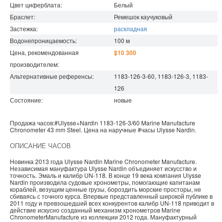
Цвет циферблата:
Белый
Браслет:
Ремешок каучуковый
Застежка:
раскладная
Водонепроницаемость
:
100
м
Цена, рекомендованная
$10 300
производителем:
Альтернативные референсы:
1183-126-3-60, 1183-126-3, 1183-
126
Состояние:
новые
Продажа часов:
#Ulysse+Nardin
1183-126-3/60
Marine Manufacture
Chronometer 43 mm Steel. Цена на наручные
#часы
Ulysse Nardin
.
ОПИСАНИЕ ЧАСОВ
Новинка 2013 года Ulysse Nardin Marine Chronometer Manufacture.
Независимая мануфактура Ulysse Nardin объединяет искусство и
точность. Эмаль и калибр UN-118. В конце 19 века компания Ulysse
Nardin производила судовые хронометры, помогающие капитанам
кораблей, везущим ценные грузы, бороздить морские просторы, не
сбиваясь с точного курса. Впервые представленный широкой публике в
2011 году и превзошедший всех конкурентов калибр UN-118 приводит в
действие искусно созданный механизм хронометров Marine
ChronometerManufacture из коллекции 2012 года. Мануфактурный