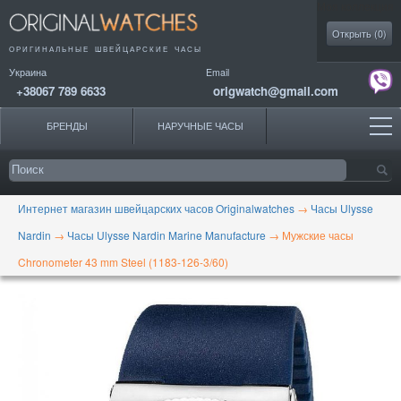
Моя коллекция
Открыть (
0
)
ОРИГИНАЛЬНЫЕ
ШВЕЙЦАРСКИЕ ЧАСЫ
Украина
Email
+38067 789 6633
origwatch@gmail.com
БРЕНДЫ
НАРУЧНЫЕ ЧАСЫ
Интернет магазин швейцарских часов Originalwatches
→
Часы Ulysse
Nardin
→
Часы Ulysse Nardin Marine Manufacture
→
Мужские часы
Chronometer 43 mm Steel (1183-126-3/60)