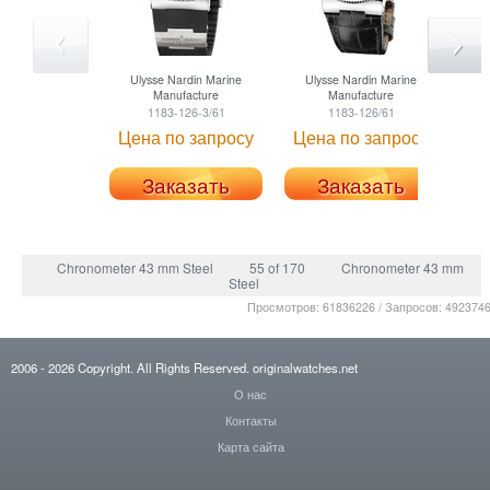
Ulysse Nardin
Marine
Ulysse Nardin
Marine
U
Manufacture
Manufacture
1183-126-3/61
1183-126/61
Цена по запросу
Цена по запросу
Заказать
Заказать
Chronometer 43 mm Steel
55 of 170
Chronometer 43 mm
Steel
Просмотров: 61836226 / Запросов: 492374
2006
- 2026
Copyright. All Rights Reserved.
originalwatches.net
О нас
Контакты
Карта сайта