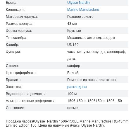
Бренд:
Ulysse Nardin
Коллекция:
Marine Manufacture
Материал корпуса:
Розовое золото
Размер корпуса:
43
мм
Форма корпуса:
Круглые
Тип калибра:
Механика с автоподзаводом
Калибр:
UN150
Функции:
часы, минуты, секунды, хронограф,
дата.
Стекло:
сапфир
Цвет циферблата:
Белый
Браслет:
Ремешок из кожи аллигатора
Застежка:
раскладная
Водонепроницаемость
:
100
м
Альтернативные референсы:
1506-150le, 1506150le, 1506-150
Состояние:
новые
Продажа часов:
#Ulysse+Nardin
1506-150LE
Marine Manufacture
RG 43mm
Limited Edition 150. Цена на наручные
#часы
Ulysse Nardin
.