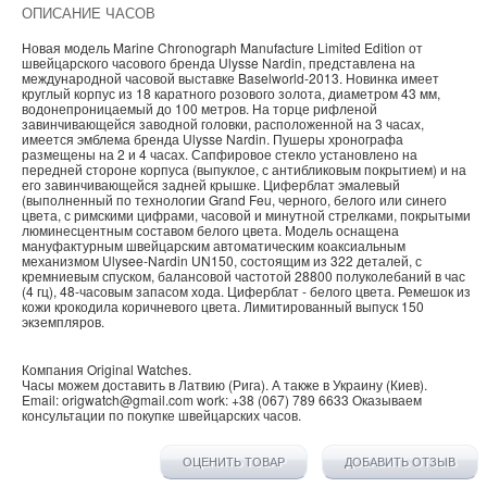
ОПИСАНИЕ ЧАСОВ
Новая модель Marine Chronograph Manufacture Limited Edition от
швейцарского часового бренда Ulysse Nardin, представлена на
международной часовой выставке Baselworld-2013. Новинка имеет
круглый корпус из 18 каратного розового золота, диаметром 43 мм,
водонепроницаемый до 100 метров. На торце рифленой
завинчивающейся заводной головки, расположенной на 3 часах,
имеется эмблема бренда Ulysse Nardin. Пушеры хронографа
размещены на 2 и 4 часах. Сапфировое стекло установлено на
передней стороне корпуса (выпуклое, с антибликовым покрытием) и на
его завинчивающейся задней крышке. Циферблат эмалевый
(выполненный по технологии Grand Feu, черного, белого или синего
цвета, с римскими цифрами, часовой и минутной стрелками, покрытыми
люминесцентным составом белого цвета. Модель оснащена
мануфактурным швейцарским автоматическим коаксиальным
механизмом Ulysee-Nardin UN150, состоящим из 322 деталей, с
кремниевым спуском, балансовой частотой 28800 полуколебаний в час
(4 гц), 48-часовым запасом хода. Циферблат - белого цвета. Ремешок из
кожи крокодила коричневого цвета. Лимитированный выпуск 150
экземпляров.
Компания
Original Watches
.
Часы можем доставить в
Латвию
(
Рига
). А также в
Украину
(
Киев
).
Email:
origwatch@gmail.com
work:
+38 (067) 789 6633
Оказываем
консультации по покупке
швейцарских часов
.
ОЦЕНИТЬ ТОВАР
ДОБАВИТЬ ОТЗЫВ