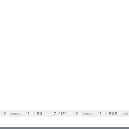
Chronometer 43 mm RG
17 of 170
Chronometer 43 mm RG Bracelet