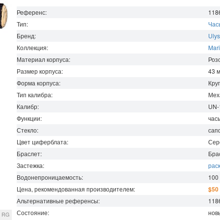
Референс:
118
Тип:
Час
Бренд:
Ulys
Коллекция:
Mar
Материал корпуса:
Роз
Размер корпуса:
43
Форма корпуса:
Кру
Тип калибра:
Мех
Калибр:
UN-
Функции:
час
Стекло:
сап
Цвет циферблата:
Сер
Браслет:
Бра
Застежка:
рас
Водонепроницаемость
:
100
Цена, рекомендованная производителем:
$50
Альтернативные референсы:
118
Состояние:
нов
m RG