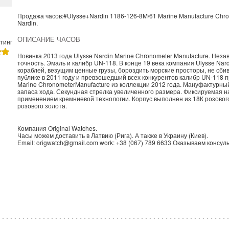
Продажа часов:
#Ulysse+Nardin
1186-126-8M/61
Marine Manufacture
Chro
Nardin
.
ОПИСАНИЕ ЧАСОВ
тинг
Новинка 2013 года Ulysse Nardin Marine Chronometer Manufacture. Нез
точность. Эмаль и калибр UN-118. В конце 19 века компания Ulysse N
кораблей, везущим ценные грузы, бороздить морские просторы, не сби
публике в 2011 году и превзошедший всех конкурентов калибр UN-118 
Marine ChronometerManufacture из коллекции 2012 года. Мануфактурн
запаса хода. Секундная стрелка увеличенного размера. Фиксируемая н
применением кремниевой технологии. Корпус выполнен из 18К розового
розового золота.
Компания
Original Watches
.
Часы можем доставить в
Латвию
(
Рига
). А также в
Украину
(
Киев
).
Email:
origwatch@gmail.com
work:
+38 (067) 789 6633
Оказываем консуль