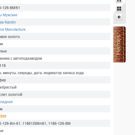
6-126-8M/61
ы Мужские
se Nardin
ine Manufacture
овое золото
мм
глые
аника с автоподзаводом
118
ы, минуты, секунды, дата, индикатор запаса хода
фир
ебристый
слет золотой
кладная
м
 300
6-126-8m-61, 11861268m61, 1186-126-8M
ые