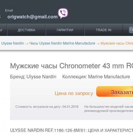
Email
3
origwatch@gmail.com
Ы
ДОСТАВКА
ГАРАНТИИ
TRADE-IN
 Ulysse Nardin
→
Часы Ulysse Nardin Marine Manufacture
→
Мужские часы Chro
Мужские часы Chronometer 43 mm RG 
Бренд:
Ulysse Nardin
Коллекция:
Marine Manufacture
Заказат
Цена по запросу
Стоимость актуальна на дату: 04.01.2016
На большинство моделей часов с
рекомендуемой производителе
ULYSSE NARDIN REF.1186-126-8M/61: ЦЕНА И ХАРАКТЕРИС