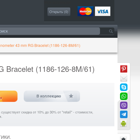
Моя коллекция
Открыть (
0
)
nometer 43 mm RG Bracelet (1186-126-8M/61)
Bracelet (1186-126-8M/61)
ь
В коллекцию
уществует скидка от 10% до 30% от "retail" - стоимости,
м.
ТИКИ.