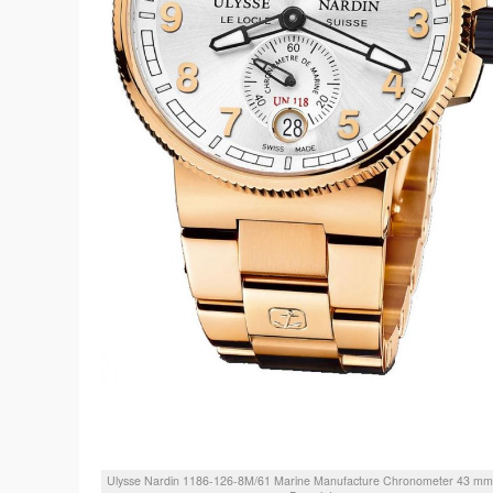
Ulysse Nardin
1186-126-8M/61
Marine Manufacture Chronometer 43 m