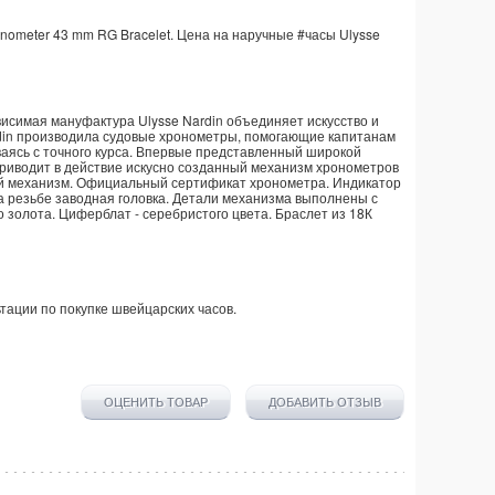
nometer 43 mm RG Bracelet. Цена на наручные
#часы
Ulysse
ависимая мануфактура Ulysse Nardin объединяет искусство и
ardin производила судовые хронометры, помогающие капитанам
ваясь с точного курса. Впервые представленный широкой
приводит в действие искусно созданный механизм хронометров
ый механизм. Официальный сертификат хронометра. Индикатор
а резьбе заводная головка. Детали механизма выполнены с
 золота. Циферблат - серебристого цвета. Браслет из 18К
тации по покупке
швейцарских часов
.
ОЦЕНИТЬ ТОВАР
ДОБАВИТЬ ОТЗЫВ