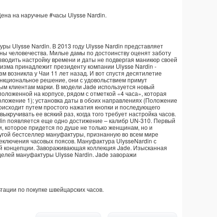
Цена на наручные
#часы
Ulysse Nardin
.
ы Ulysse Nardin. В 2013 году Ulysse Nardin представляет
ны человечества. Милые дамы по достоинству оценят заботу
водить настройку времени и даты не подвергая маникюр своей
изма принадлежит президенту компании Ulysse Nardin -
м возникла у Чаи 11 лет назад. И вот спустя десятилетие
нкциональное решение, они с удовольствием примут
ым клиентам марки. В модели Jade используется новый
ложенной на корпусе, рядом с отметкой «4 часа», которая
оложение 1); установка даты в обоих направлениях (Положение
роисходит путем простого нажатия кнопки и последующего
ыкручивать ее всякий раз, когда того требует настройка часов.
din появляется еще одно достижение – калибр UN-310. Первый
, которое придется по душе не только женщинам, но и
угой бестселлер мануфактуры, признанную во всем мире
еключения часовых поясов. Мануфактура UlysseNardin с
й концепции. Завораживающая коллекция Jade. Изысканная
елей мануфактуры Ulysse Nardin. Jade заворажи
тации по покупке
швейцарских часов
.