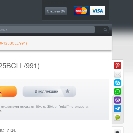
Моя коллекция
Открыть (
0
)
0-125BCLL/991)
25BCLL/991)
ь
В коллекцию
уществует скидка от 10% до 30% от "retail" - стоимости,
м.
ИСТИКИ.