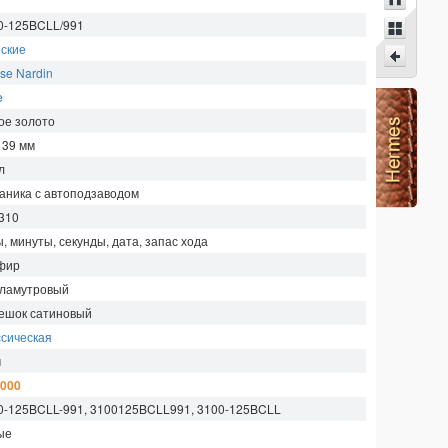
0-125BCLL/991
ские
se Nardin
e
ое золото
х 39
мм
л
аника с автоподзаводом
310
, минуты, секунды, дата, запас хода
фир
ламутровый
ешок сатиновый
ссическая
м
 000
0-125BCLL-991, 3100125BCLL991, 3100-125BCLL
ые