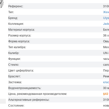
Референс:
310
Тип:
Жен
Бренд:
Ulys
Коллекция:
Jad
Материал корпуса:
Бел
Размер корпуса:
36 
Форма корпуса:
Ова
Тип калибра:
Мех
Калибр:
UN-
Функции:
часы
Стекло:
сап
Цвет циферблата:
Пер
Браслет:
Рем
Застежка:
кла
Водонепроницаемость
:
30
Цена, рекомендованная производителем:
$42
Альтернативные референсы:
310
Состояние:
нов