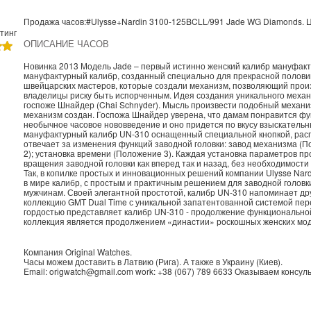
Продажа часов:
#Ulysse+Nardin
3100-125BCLL/991
Jade
WG Diamonds. 
тинг
ОПИСАНИЕ ЧАСОВ
Новинка 2013 Модель Jade – первый истинно женский калибр мануфактур
мануфактурный калибр, созданный специально для прекрасной полови
швейцарских мастеров, которые создали механизм, позволяющий произ
владелицы риску быть испорченным. Идея создания уникального механ
госпоже Шнайдер (Chai Schnyder). Мысль произвести подобный механиз
механизм создан. Госпожа Шнайдер уверена, что дамам понравится фу
необычное часовое нововведение и оно придется по вкусу взыскательн
мануфактурный калибр UN-310 оснащенный специальной кнопкой, распо
отвечает за изменения функций заводной головки: завод механизма (П
2); установка времени (Положение 3). Каждая установка параметров п
вращения заводной головки как вперед так и назад, без необходимости в
Так, в копилке простых и инновационных решений компании Ulysse Nar
в мире калибр, с простым и практичным решением для заводной головки
мужчинам. Своей элегантной простотой, калибр UN-310 напоминает др
коллекцию GMT Dual Time с уникальной запатентованной системой пер
гордостью представляет калибр UN-310 - продолжение функционально
коллекция является продолжением «династии» роскошных женских мод
Компания
Original Watches
.
Часы можем доставить в
Латвию
(
Рига
). А также в
Украину
(
Киев
).
Email:
origwatch@gmail.com
work:
+38 (067) 789 6633
Оказываем консуль