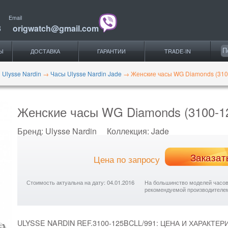
Email
3
origwatch@gmail.com
Ы
ДОСТАВКА
ГАРАНТИИ
TRADE-IN
 Ulysse Nardin
→
Часы Ulysse Nardin Jade
→
Женские часы WG Diamonds (310
Женские часы WG Diamonds (3100-1
Бренд:
Ulysse Nardin
Коллекция:
Jade
Заказат
Цена по запросу
Стоимость актуальна на дату: 04.01.2016
На большинство моделей часов с
рекомендуемой производителе
ULYSSE NARDIN REF.3100-125BCLL/991: ЦЕНА И ХАРАКТЕР