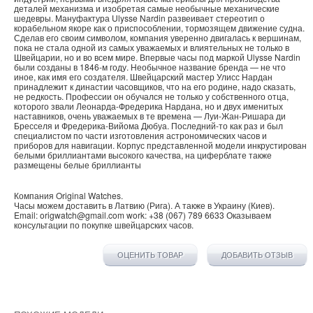
деталей механизма и изобретая самые необычные механические
шедевры. Мануфактура Ulysse Nardin развеивает стереотип о
корабельном якоре как о приспособлении, тормозящем движение судна.
Сделав его своим символом, компания уверенно двигалась к вершинам,
пока не стала одной из самых уважаемых и влиятельных не только в
Швейцарии, но и во всем мире. Впервые часы под маркой Ulysse Nardin
были созданы в 1846-м году. Необычное название бренда — не что
иное, как имя его создателя. Швейцарский мастер Улисс Нардан
принадлежит к династии часовщиков, что на его родине, надо сказать,
не редкость. Профессии он обучался не только у собственного отца,
которого звали Леонарда-Фредерика Нардана, но и двух именитых
наставников, очень уважаемых в те времена — Луи-Жан-Ришара ди
Бресселя и Фредерика-Вийома Дюбуа. Последний-то как раз и был
специалистом по части изготовления астрономических часов и
приборов для навигации. Корпус представленной модели инкрустирован
белыми бриллиантами высокого качества, на циферблате также
размещены белые бриллианты
Компания
Original Watches
.
Часы можем доставить в
Латвию
(
Рига
). А также в
Украину
(
Киев
).
Email:
origwatch@gmail.com
work:
+38 (067) 789 6633
Оказываем
консультации по покупке
швейцарских часов
.
ОЦЕНИТЬ ТОВАР
ДОБАВИТЬ ОТЗЫВ