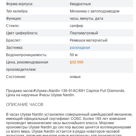
Форма корпуса:
Квадратные
Тип калибра:
Механика с автоподзаводом
Функции:
часы, минуты, дата
Стекло:
сапфир
Цвет циферблата:
Перламутровый
Браслет:
Ремешок матерчатый
Застежка:
раскладная
Водонепроницаемость
:
50
м
Цена, рекомендованная
$32 500
производителем:
Состояние:
новые
Продажа часов:
#Ulysse+Nardin
136-91AC/691
Caprice
Full Diamonds.
Цена на наручные
#часы
Ulysse Nardin
.
ОПИСАНИЕ ЧАСОВ
В часах Ulysse Nardin установлен совершенный швейцарский механизм,
имеющий официальный сертификат COSC. Более 165 лет компания
производит механические часы высочайшего класса. Морские
хронометры Ulysse Nardin до сих пор высоко ценятся коллекционерами
со всего мира. Ulysse Nardin остается в рядах новаторов часовой
индустрии, первыми внедряя новые материалы для производства