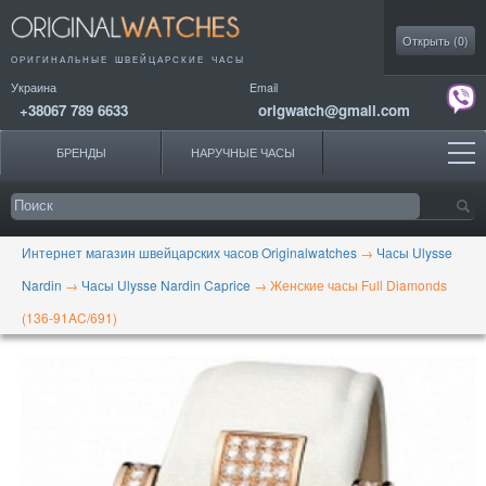
Моя коллекция
Открыть (
0
)
ОРИГИНАЛЬНЫЕ
ШВЕЙЦАРСКИЕ ЧАСЫ
Украина
Email
+38067 789 6633
origwatch@gmail.com
БРЕНДЫ
НАРУЧНЫЕ ЧАСЫ
Интернет магазин швейцарских часов Originalwatches
→
Часы Ulysse
Nardin
→
Часы Ulysse Nardin Caprice
→
Женские часы Full Diamonds
(136-91AC/691)