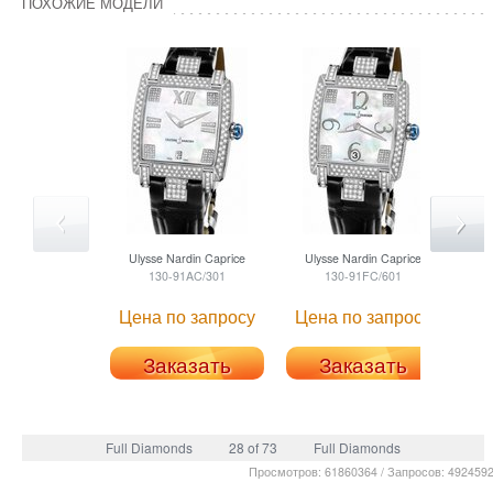
ПОХОЖИЕ МОДЕЛИ
Ulysse Nardin
Caprice
Ulysse Nardin
Caprice
Ul
130-91AC/301
130-91FC/601
Цена по запросу
Цена по запросу
Це
Заказать
Заказать
Full Diamonds
28 of 73
Full Diamonds
Просмотров: 61860364 / Запросов: 492459