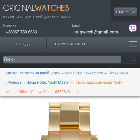
Моя коллекция
Открыть (
0
)
ОРИГИНАЛЬНЫЕ
ШВЕЙЦАРСКИЕ ЧАСЫ
Украина
Email
+38067 789 6633
origwatch@gmail.com
БРЕНДЫ
НАРУЧНЫЕ ЧАСЫ
Интернет магазин швейцарских часов Originalwatches
→
Rolex часы
(Ролекс)
→
Часы Rolex Yacht Master II
→
Швейцарские часы Yacht-
Master 35mm Yellow Gold (168628 White)