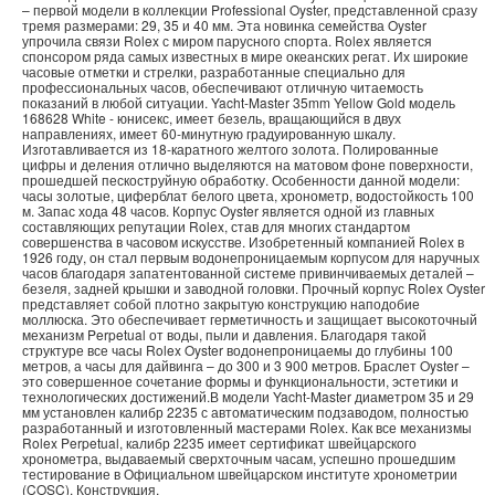
– первой модели в коллекции Professional Oyster, представленной сразу
тремя размерами: 29, 35 и 40 мм. Эта новинка семейства Oyster
упрочила связи Rolex с миром парусного спорта. Rolex является
спонсором ряда самых известных в мире океанских регат. Их широкие
часовые отметки и стрелки, разработанные специально для
профессиональных часов, обеспечивают отличную читаемость
показаний в любой ситуации. Yacht-Master 35mm Yellow Gold модель
168628 White - юнисекс, имеет безель, вращающийся в двух
направлениях, имеет 60‑минутную градуированную шкалу.
Изготавливается из 18‑каратного желтого золота. Полированные
цифры и деления отлично выделяются на матовом фоне поверхности,
прошедшей пескоструйную обработку. Особенности данной модели:
часы золотые, циферблат белого цвета, хронометр, водостойкость 100
м. Запас хода 48 часов. Корпус Oyster является одной из главных
составляющих репутации Rolex, став для многих стандартом
совершенства в часовом искусстве. Изобретенный компанией Rolex в
1926 году, он стал первым водонепроницаемым корпусом для наручных
часов благодаря запатентованной системе привинчиваемых деталей –
безеля, задней крышки и заводной головки. Прочный корпус Rolex Oyster
представляет собой плотно закрытую конструкцию наподобие
моллюска. Это обеспечивает герметичность и защищает высокоточный
механизм Perpetual от воды, пыли и давления. Благодаря такой
структуре все часы Rolex Oyster водонепроницаемы до глубины 100
метров, а часы для дайвинга – до 300 и 3 900 метров. Браслет Oyster –
это совершенное сочетание формы и функциональности, эстетики и
технологических достижений.В модели Yacht-Master диаметром 35 и 29
мм установлен калибр 2235 с автоматическим подзаводом, полностью
разработанный и изготовленный мастерами Rolex. Как все механизмы
Rolex Perpetual, калибр 2235 имеет сертификат швейцарского
хронометра, выдаваемый сверхточным часам, успешно прошедшим
тестирование в Официальном швейцарском институте хронометрии
(COSC). Конструкция,