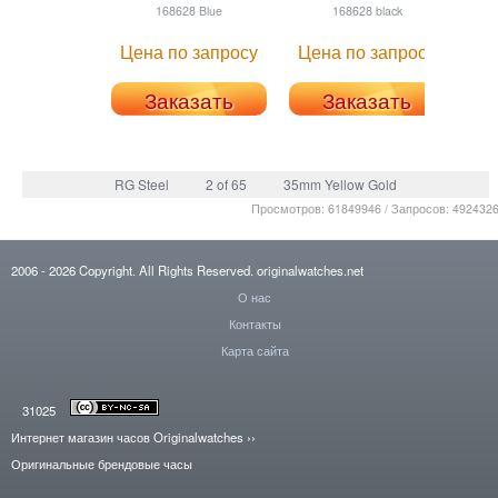
168628 Blue
168628 black
Цена по запросу
Цена по запросу
Заказать
Заказать
RG Steel
2 of 65
35mm Yellow Gold
Просмотров: 61849946 / Запросов: 492432
2006
- 2026
Copyright. All Rights Reserved.
originalwatches.net
О нас
Контакты
Карта сайта
31025
Интернет магазин часов Originalwatches
››
Оригинальные брендовые часы