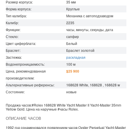
Размер корпуса:
35
мм
Форма корпуса:
Круглые
Тип калибра:
Механика с автоподзаводом
Калибр:
2235
Функции:
часы, минуты, секунды, дата
Стекло:
сапфир
Цвет циферблата:
Белый
Браслет:
Браслет золотой
Застежка:
раскладная
Водонепроницаемость
:
100
м
Цена, рекомендованная
$25 900
производителем:
Альтернативные референсы:
168628 White, 168628 , 168628 w
Состояние:
новые
Продажа часов:
#Rolex
168628 White
Yacht Master II
Yacht-Master 35mm
Yellow Gold. Цена на наручные
#часы
Rolex
.
ОПИСАНИЕ ЧАСОВ
1992 год ознаменовался появлением часов Oyster Perpetual Yacht-Master