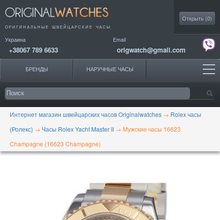
Моя коллекция
Открыть (
0
)
ОРИГИНАЛЬНЫЕ
ШВЕЙЦАРСКИЕ ЧАСЫ
Украина
Email
+38067 789 6633
origwatch@gmail.com
БРЕНДЫ
НАРУЧНЫЕ ЧАСЫ
Интернет магазин швейцарских часов Originalwatches
→
Rolex часы
(Ролекс)
→
Часы Rolex Yacht Master II
→
Мужские часы 16623
Champagne (16623 Champagne)