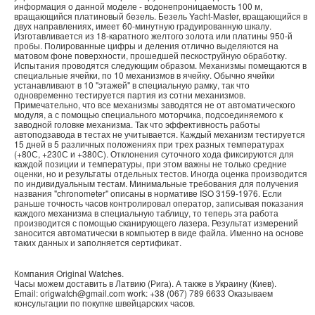
информация о данной моделе - водонепроницаемость 100 м,
вращающийся платиновый безель. Безель Yacht-Master, вращающийся в
двух направлениях, имеет 60‑минутную градуированную шкалу.
Изготавливается из 18‑каратного желтого золота или платины 950‑й
пробы. Полированные цифры и деления отлично выделяются на
матовом фоне поверхности, прошедшей пескоструйную обработку.
Испытания проводятся следующим образом. Механизмы помещаются в
специальные ячейки, по 10 механизмов в ячейку. Обычно ячейки
устанавливают в 10 "этажей" в специальную рамку, так что
одновременно тестируется партия из сотни механизмов.
Примечательно, что все механизмы заводятся не от автоматического
модуля, а с помощью специального моторчика, подсоединяемого к
заводной головке механизма. Так что эффективность работы
автоподзавода в тестах не учитывается. Каждый механизм тестируется
15 дней в 5 различных положениях при трех разных температурах
(+80С, +230С и +380С). Отклонения суточного хода фиксируются для
каждой позиции и температуры, при этом важны не только средние
оценки, но и результаты отдельных тестов. Иногда оценка производится
по индивидуальным тестам. Минимальные требования для получения
названия "chronometer" описаны в нормативе ISO 3159-1976. Если
раньше точность часов контролировал оператор, записывая показания
каждого механизма в специальную таблицу, то теперь эта работа
производится с помощью сканирующего лазера. Результат измерений
заносится автоматически в компьютер в виде файла. Именно на основе
таких данных и заполняется сертификат.
Компания
Original Watches
.
Часы можем доставить в
Латвию
(
Рига
). А также в
Украину
(
Киев
).
Email:
origwatch@gmail.com
work:
+38 (067) 789 6633
Оказываем
консультации по покупке
швейцарских часов
.