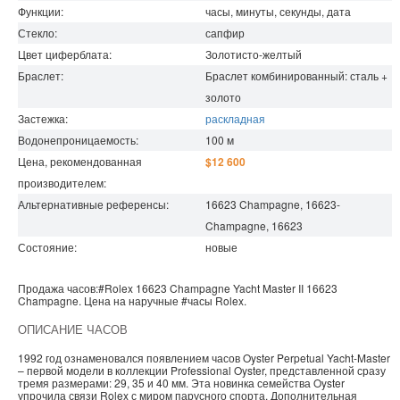
Функции:
часы, минуты, секунды, дата
Стекло:
сапфир
Цвет циферблата:
Золотисто-желтый
Браслет:
Браслет комбинированный: сталь +
золото
Застежка:
раскладная
Водонепроницаемость
:
100
м
Цена, рекомендованная
$12 600
производителем:
Альтернативные референсы:
16623 Champagne, 16623-
Champagne, 16623
Состояние:
новые
Продажа часов:
#Rolex
16623 Champagne
Yacht Master II
16623
Champagne. Цена на наручные
#часы
Rolex
.
ОПИСАНИЕ ЧАСОВ
1992 год ознаменовался появлением часов Oyster Perpetual Yacht-Master
– первой модели в коллекции Professional Oyster, представленной сразу
тремя размерами: 29, 35 и 40 мм. Эта новинка семейства Oyster
упрочила связи Rolex с миром парусного спорта. Дополнительная