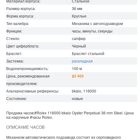
Материал корпуса:
Стальной
Размер корпуса:
36
мм
Форма корпуса:
Круглые
Тип калибра:
Механика с автоподзаводом
Функции:
часы, минуты, секунды
Стекло:
сапфир
Цвет циферблата:
Черный
Браслет:
Браслет стальной
Застежка:
раскладная
Водонепроницаемость
:
100
м
Цена, рекомендованная
$5 400
производителем:
Альтернативные референсы:
bkaio, 116000
Состояние:
новые
Продажа часов:
#Rolex
116000 bkaio
Oyster Perpetual
36 mm Steel. Цена
на наручные
#часы
Rolex
.
ОПИСАНИЕ ЧАСОВ
Механизм автоматического подзавода состоит из серповидного