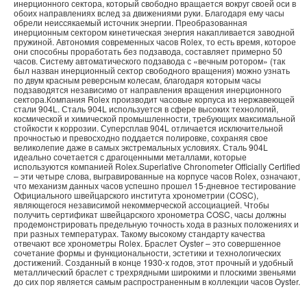
инерционного сектора, который свободно вращается вокруг своей оси в
обоих направлениях вслед за движениями руки. Благодаря ему часы
обрели неиссякаемый источник энергии. Преобразованная
инерционным сектором кинетическая энергия накапливается заводной
пружиной. Автономия современных часов Rolex, то есть время, которое
они способны проработать без подзавода, составляет примерно 50
часов. Систему автоматического подзавода с «вечным ротором» (так
был назван инерционный сектор свободного вращения) можно узнать
по двум красным реверсным колесам, благодаря которым часы
подзаводятся независимо от направления вращения инерционного
сектора.Компания Rolex производит часовые корпуса из нержавеющей
стали 904L. Сталь 904L используется в сфере высоких технологий,
космической и химической промышленности, требующих максимальной
стойкости к коррозии. Суперсплав 904L отличается исключительной
прочностью и превосходно поддается полировке, сохраняя свое
великолепие даже в самых экстремальных условиях. Сталь 904L
идеально сочетается с драгоценными металлами, которые
используются компанией Rolex.Superlative Chronometer Officially Certified
– эти четыре слова, выгравированные на корпусе часов Rolex, означают,
что механизм данных часов успешно прошел 15-дневное тестирование
Официального швейцарского института хронометрии (COSC),
являющегося независимой некоммерческой ассоциацией. Чтобы
получить сертификат швейцарского хронометра COSC, часы должны
продемонстрировать предельную точность хода в разных положениях и
при разных температурах. Такому высокому стандарту качества
отвечают все хронометры Rolex. Браслет Oyster – это совершенное
сочетание формы и функциональности, эстетики и технологических
достижений. Созданный в конце 1930-х годов, этот прочный и удобный
металлический браслет с трехрядными широкими и плоскими звеньями
до сих пор является самым распространенным в коллекции часов Oyster.