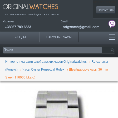
Моя коллекция
Открыть (
0
)
ОРИГИНАЛЬНЫЕ
ШВЕЙЦАРСКИЕ ЧАСЫ
Украина
Email
+38067 789 6633
origwatch@gmail.com
БРЕНДЫ
НАРУЧНЫЕ ЧАСЫ
Интернет магазин швейцарских часов Originalwatches
→
Rolex часы
(Ролекс)
→
Часы Oyster Perpetual Rolex
→
Швейцарские часы 36 mm
Steel (116000 bkaio)