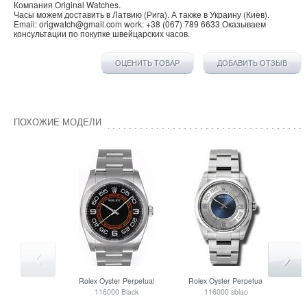
Компания
Original Watches
.
Часы можем доставить в
Латвию
(
Рига
). А также в
Украину
(
Киев
).
Email:
origwatch@gmail.com
work:
+38 (067) 789 6633
Оказываем
консультации по покупке
швейцарских часов
.
ОЦЕНИТЬ ТОВАР
ДОБАВИТЬ ОТЗЫВ
ПОХОЖИЕ МОДЕЛИ
Rolex
Oyster Perpetual
Rolex
Oyster Perpetual
Ro
116000 Black
116000 sblao