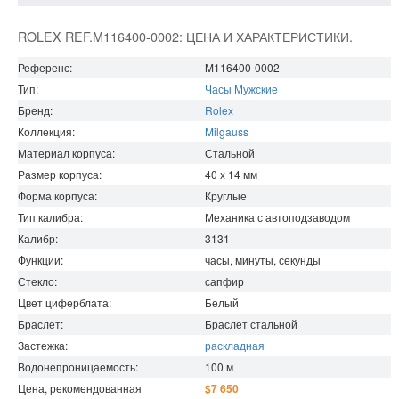
ROLEX REF.M116400-0002: ЦЕНА И ХАРАКТЕРИСТИКИ.
Референс:
M116400-0002
Тип:
Часы Мужские
Бренд:
Rolex
Коллекция:
Milgauss
Материал корпуса:
Стальной
Размер корпуса:
40 x 14
мм
Форма корпуса:
Круглые
Тип калибра:
Механика с автоподзаводом
Калибр:
3131
Функции:
часы, минуты, секунды
Стекло:
сапфир
Цвет циферблата:
Белый
Браслет:
Браслет стальной
Застежка:
раскладная
Водонепроницаемость
:
100
м
Цена, рекомендованная
$7 650