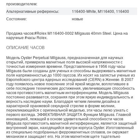
производителем:
Альтернативные референсы:
116400-White, M116400, 116400
Состояние:
новые
Продажа часов:
#Rolex
M116400-0002
Milgauss
40mm Steel. Цена на
наручные
#часы
Rolex
.
ОПИСАНИЕ ЧАСОВ
Модель Oyster Perpetual Milgauss, предназначенная для научных
открытий, примирила магнитные поля высокой напряженности с
точностью измерения времени. Представленные в 1956 году часы
Milgauss были созданы для ученых и способны выдерживать магнитные
поля напряженностью до 1000 гауссов. Их носят на запястье ученые из
Европейского центра ядерных исследований (CERN) в Женеве. В 2007
году появилось новое поколение этой яркой модели, воплотившее в
себе последние технические достижения, увеличивающие способность
часов противостоять магнитным интерференциям. Модель Milgauss
постоянно развивается, cохраняя при этом яркую индивидуальность и
верность наследию науки. Благодаря четким линиям дизайна и
характерной оранжевой секундной стрелке в форме молнии,
перекликающейся с оригинальной моделью, эти часы легко узнать с
первого взгляда. ЭФФЕКТИВНАЯ ЗАЩИТА Функции Milgauss. Главной
инновацией, лежащей в основе удивительной способности часов
Milgauss противостоять магнитной интерференции, является защитный
внутренний экран, находящийся внутри корпуса Oyster. Изготовленный
из специально подобранных ферромагнитных сплавов, он окружает
механизм и защищает его. На этом магнитном щите тщательно