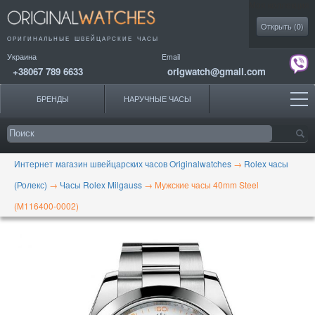
Моя коллекция
Открыть (
0
)
ОРИГИНАЛЬНЫЕ
ШВЕЙЦАРСКИЕ ЧАСЫ
Украина
Email
+38067 789 6633
origwatch@gmail.com
БРЕНДЫ
НАРУЧНЫЕ ЧАСЫ
Интернет магазин швейцарских часов Originalwatches
→
Rolex часы
(Ролекс)
→
Часы Rolex Milgauss
→
Мужские часы 40mm Steel
(M116400-0002)