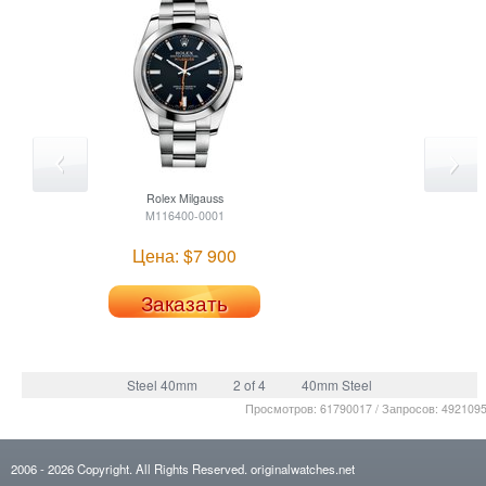
Rolex
Milgauss
M116400-0001
Цена: $7 900
Заказать
Steel 40mm
2 of 4
40mm Steel
Просмотров: 61790017 / Запросов: 492109
2006
- 2026
Copyright. All Rights Reserved.
originalwatches.net