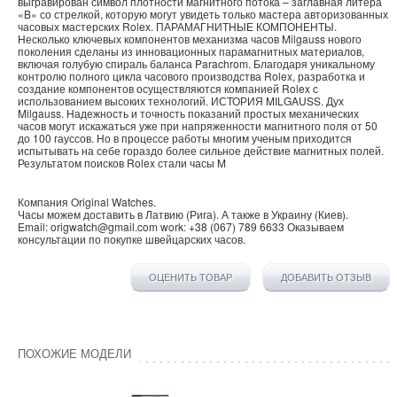
выгравирован символ плотности магнитного потока – заглавная литера
«B» со стрелкой, которую могут увидеть только мастера авторизованных
часовых мастерских Rolex. ПАРАМАГНИТНЫЕ КОМПОНЕНТЫ.
Несколько ключевых компонентов механизма часов Milgauss нового
поколения сделаны из инновационных парамагнитных материалов,
включая голубую спираль баланса Parachrom. Благодаря уникальному
контролю полного цикла часового производства Rolex, разработка и
создание компонентов осуществляются компанией Rolex с
использованием высоких технологий. ИСТОРИЯ MILGAUSS. Дух
Milgauss. Надежность и точность показаний простых механических
часов могут искажаться уже при напряженности магнитного поля от 50
до 100 гауссов. Но в процессе работы многим ученым приходится
испытывать на себе гораздо более сильное действие магнитных полей.
Результатом поисков Rolex стали часы M
Компания
Original Watches
.
Часы можем доставить в
Латвию
(
Рига
). А также в
Украину
(
Киев
).
Email:
origwatch@gmail.com
work:
+38 (067) 789 6633
Оказываем
консультации по покупке
швейцарских часов
.
ОЦЕНИТЬ ТОВАР
ДОБАВИТЬ ОТЗЫВ
ПОХОЖИЕ МОДЕЛИ