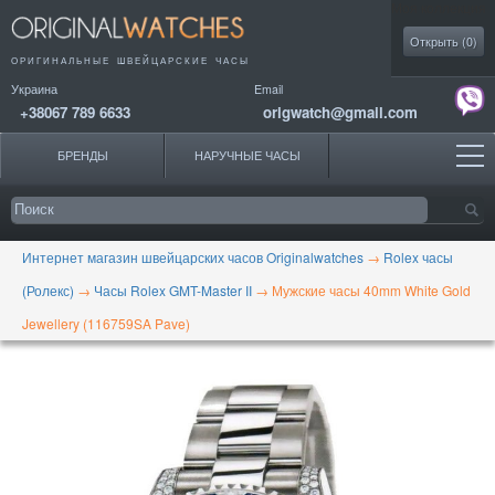
Моя коллекция
Открыть (
0
)
ОРИГИНАЛЬНЫЕ
ШВЕЙЦАРСКИЕ ЧАСЫ
Украина
Email
+38067 789 6633
origwatch@gmail.com
БРЕНДЫ
НАРУЧНЫЕ ЧАСЫ
Интернет магазин швейцарских часов Originalwatches
→
Rolex часы
(Ролекс)
→
Часы Rolex GMT-Master II
→
Мужские часы 40mm White Gold
Jewellery (116759SA Pave)