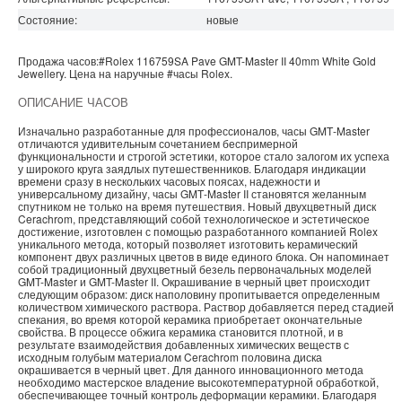
Состояние:
новые
Продажа часов:
#Rolex
116759SA Pave
GMT-Master II
40mm White Gold
Jewellery. Цена на наручные
#часы
Rolex
.
ОПИСАНИЕ ЧАСОВ
Изначально разработанные для профессионалов, часы GMT‑Master
отличаются удивительным сочетанием беспримерной
функциональности и строгой эстетики, которое стало залогом их успеха
у широкого круга заядлых путешественников. Благодаря индикации
времени сразу в нескольких часовых поясах, надежности и
универсальному дизайну, часы GMT‑Master II становятся желанным
спутником не только на время путешествия. Новый двухцветный диск
Cerachrom, представляющий собой технологическое и эстетическое
достижение, изготовлен с помощью разработанного компанией Rolex
уникального метода, который позволяет изготовить керамический
компонент двух различных цветов в виде единого блока. Он напоминает
собой традиционный двухцветный безель первоначальных моделей
GMT-Master и GMT-Master II. Окрашивание в черный цвет происходит
следующим образом: диск наполовину пропитывается определенным
количеством химического раствора. Раствор добавляется перед стадией
спекания, во время которой керамика приобретает окончательные
свойства. В процессе обжига керамика становится плотной, и в
результате взаимодействия добавленных химических веществ с
исходным голубым материалом Cerachrom половина диска
окрашивается в черный цвет. Для данного инновационного метода
необходимо мастерское владение высокотемпературной обработкой,
обеспечивающее точный контроль деформации керамики. Благодаря