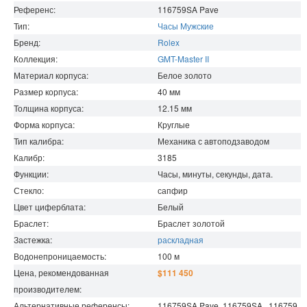
Референс:
116759SA Pave
Тип:
Часы Мужские
Бренд:
Rolex
Коллекция:
GMT-Master II
Материал корпуса:
Белое золото
Размер корпуса:
40
мм
Толщина корпуса:
12.15
мм
Форма корпуса:
Круглые
Тип калибра:
Механика с автоподзаводом
Калибр:
3185
Функции:
Часы, минуты, секунды, дата.
Стекло:
сапфир
Цвет циферблата:
Белый
Браслет:
Браслет золотой
Застежка:
раскладная
Водонепроницаемость
:
100
м
Цена, рекомендованная
$111 450
производителем:
Альтернативные референсы:
116759SA Pave, 116759SA , 116759