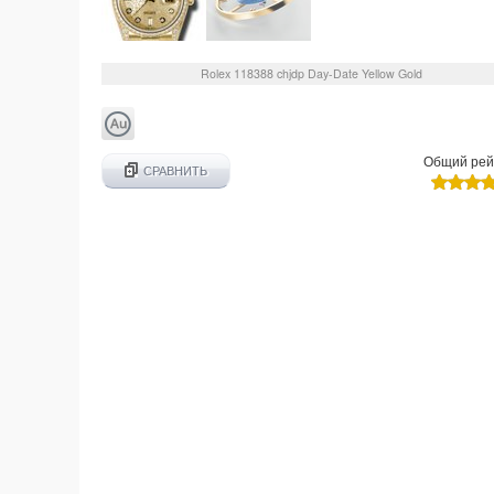
Rolex
118388 chjdp
Day-Date Yellow Gold
Общий рей
СРАВНИТЬ