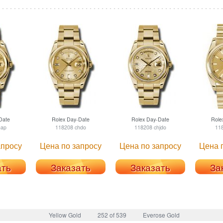
Date
Rolex
Day-Date
Rolex
Day-Date
Role
hap
118208 chdo
118208 chjdo
11
апросу
Цена по запросу
Цена по запросу
Цена 
ать
Заказать
Заказать
За
Yellow Gold
252 of 539
Everose Gold