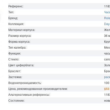
Референс:
118
Тип:
Час
Бренд:
Rol
Коллекция:
Day
Материал корпуса:
Жел
Размер корпуса:
36
Форма корпуса:
Кру
Тип калибра:
Мех
Функции:
час
Стекло:
сап
Цвет циферблата:
Зол
Браслет:
Бра
Застежка:
рас
Водонепроницаемость
:
100
Цена, рекомендованная производителем:
$53
Альтернативные референсы:
118
Состояние:
нов