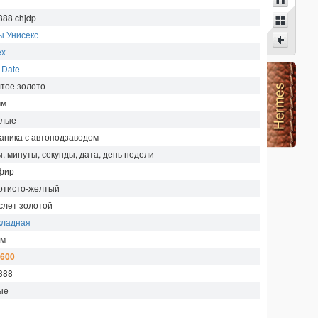
388 chjdp
ы Унисекс
ex
-Date
тое золото
мм
глые
аника с автоподзаводом
ы, минуты, секунды, дата, день недели
фир
отисто-желтый
слет золотой
кладная
м
 600
388
ые