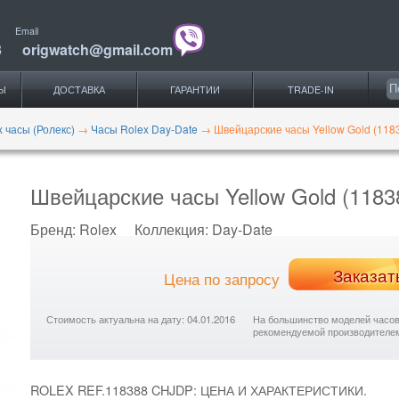
Email
3
origwatch@gmail.com
Ы
ДОСТАВКА
ГАРАНТИИ
TRADE-IN
x часы (Ролекс)
→
Часы Rolex Day-Date
→
Швейцарские часы Yellow Gold (1183
Швейцарские часы Yellow Gold (11838
Бренд:
Rolex
Коллекция:
Day-Date
Заказат
Цена по запросу
Стоимость актуальна на дату: 04.01.2016
На большинство моделей часов с
рекомендуемой производителе
ROLEX REF.118388 CHJDP: ЦЕНА И ХАРАКТЕРИСТИКИ.