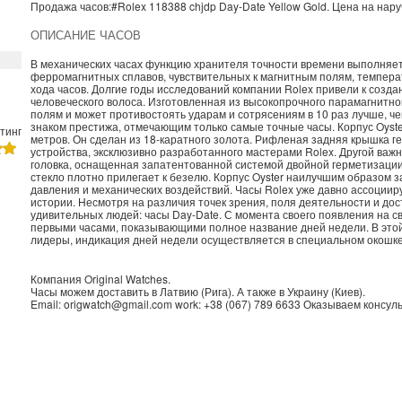
Продажа часов:
#Rolex
118388 chjdp
Day-Date
Yellow Gold. Цена на нар
ОПИСАНИЕ ЧАСОВ
В механических часах функцию хранителя точности времени выполняет
ферромагнитных сплавов, чувствительных к магнитным полям, темпер
хода часов. Долгие годы исследований компании Rolex привели к созд
человеческого волоса. Изготовленная из высокопрочного парамагнитно
полям и может противостоять ударам и сотрясениям в 10 раз лучше, ч
знаком престижа, отмечающим только самые точные часы. Корпус Oyst
тинг
метров. Он сделан из 18-каратного золота. Рифленая задняя крышка 
устройства, эксклюзивно разработанного мастерами Rolex. Другой важ
головка, оснащенная запатентованной системой двойной герметизации
стекло плотно прилегает к безелю. Корпус Oyster наилучшим образом 
давления и механических воздействий. Часы Rolex уже давно ассоциир
истории. Несмотря на различия точек зрения, поля деятельности и до
удивительных людей: часы Day-Date. С момента своего появления на св
первыми часами, показывающими полное название дней недели. В это
лидеры, индикация дней недели осуществляется в специальном окошке
Компания
Original Watches
.
Часы можем доставить в
Латвию
(
Рига
). А также в
Украину
(
Киев
).
Email:
origwatch@gmail.com
work:
+38 (067) 789 6633
Оказываем консуль