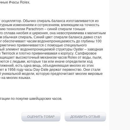
учные
#часы
Rolex
.
 осциллятор. Обычно спираль баланса изготавливается из
атурным изменениям и сотрясениям, влияющим на точность
анию технологии Parachrom – синей спирали тоньше
го сплава ниобия и циркония, она невосприимчива к магнитным
ем обычная спираль. Синий цвет спирали баланса давно стал
er обеспечивает часам водонепроницаемость до глубины 100
герметично привинчивается с помощью специального
ный элемент водонепроницаемой структуры Oyster – заводная
 Twinlock и плотно привинчивамая к корпусу. Сапфировое
защищает высокоточный механизм часов Rolex от воды, пыли,
уются с людьми, которые так или иначе определили ход
стижений, есть одна вещь, объединяющая многих из этих
ет в 1956 году часы Day-Date держат первенство. Они стали
й уникальной модели, которую предпочитают многие мировые
 на многих языках.
тации по покупке
швейцарских часов
.
ОЦЕНИТЬ ТОВАР
ДОБАВИТЬ ОТЗЫВ