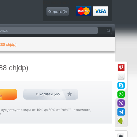
Моя коллекция
Открыть (
0
)
88 chjdp)
8 chjdp)
ь
В коллекцию
уществует скидка от 10% до 30% от "retail" - стоимости,
м.