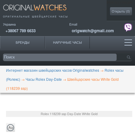
Моя коллекция
Открыть (
0
)
ОРИГИНАЛЬНЫЕ
ШВЕЙЦАРСКИЕ ЧАСЫ
Украина
Email
+38067 789 6633
origwatch@gmail.com
БРЕНДЫ
НАРУЧНЫЕ ЧАСЫ
Интернет магазин швейцарских часов Originalwatches
→
Rolex часы
(Ролекс)
→
Часы Rolex Day-Date
→
Швейцарские часы White Gold
(118239 ssp)
Rolex
118239 ssp
Day-Date White Gold