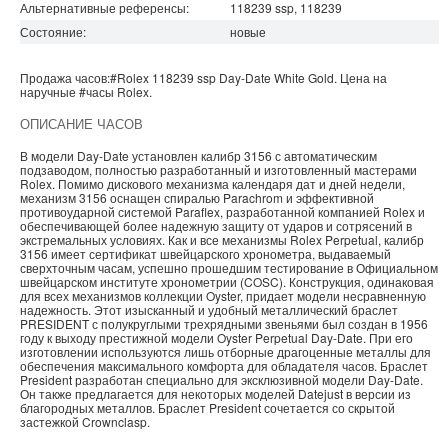
Альтернативные референсы:
118239 ssp, 118239
Состояние:
новые
Продажа часов:
#Rolex
118239 ssp
Day-Date
White Gold. Цена на
наручные
#часы
Rolex
.
ОПИСАНИЕ ЧАСОВ
В модели Day-Date установлен калибр 3156 с автоматическим
подзаводом, полностью разработанный и изготовленный мастерами
Rolex. Помимо дискового механизма календаря дат и дней недели,
механизм 3156 оснащен спиралью Parachrom и эффективной
противоударной системой Paraflex, разработанной компанией Rolex и
обеспечивающей более надежную защиту от ударов и сотрясений в
экстремальных условиях. Как и все механизмы Rolex Perpetual, калибр
3156 имеет сертификат швейцарского хронометра, выдаваемый
сверхточным часам, успешно прошедшим тестирование в Официальном
швейцарском институте хронометрии (COSC). Конструкция, одинаковая
для всех механизмов коллекции Oyster, придает модели несравненную
надежность. Этот изысканный и удобный металлический браслет
PRESIDENT с полукруглыми трехрядными звеньями был создан в 1956
году к выходу престижной модели Oyster Perpetual Day-Date. При его
изготовлении используются лишь отборные драгоценные металлы для
обеспечения максимального комфорта для обладателя часов. Браслет
President разработан специально для эксклюзивной модели Day-Date.
Он также предлагается для некоторых моделей Datejust в версии из
благородных металлов. Браслет President сочетается со скрытой
застежкой Crownclasp.