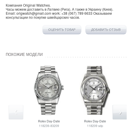
Компания
Original Watches
.
Часы можем доставить в
Латвию
(
Рига
). А также в
Украину
(
Киев
).
Email:
origwatch@gmail.com
work:
+38 (067) 789 6633
Оказываем
консультации по покупке
швейцарских часов
.
ОЦЕНИТЬ ТОВАР
ДОБАВИТЬ ОТЗЫВ
ПОХОЖИЕ МОДЕЛИ
Rolex
Day-Date
Rolex
Day-Date
118239-83209
118209 sdp