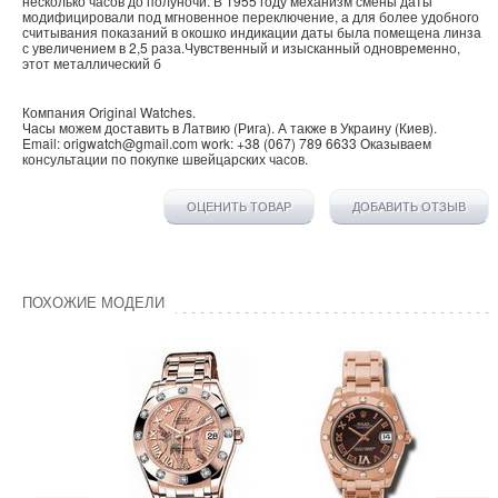
несколько часов до полуночи. В 1955 году механизм смены даты
модифицировали под мгновенное переключение, а для более удобного
считывания показаний в окошко индикации даты была помещена линза
с увеличением в 2,5 раза.Чувственный и изысканный одновременно,
этот металлический б
Компания
Original Watches
.
Часы можем доставить в
Латвию
(
Рига
). А также в
Украину
(
Киев
).
Email:
origwatch@gmail.com
work:
+38 (067) 789 6633
Оказываем
консультации по покупке
швейцарских часов
.
ОЦЕНИТЬ ТОВАР
ДОБАВИТЬ ОТЗЫВ
ПОХОЖИЕ МОДЕЛИ