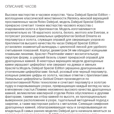
ОПИСАНИЕ ЧАСОВ
Высокое мастерство и часовое искусство. Часы Datejust Special Edition –
воплощение классической женственности.Являясь женской вариацией
прославленных часов Rolex Datejust, модель Datejust Special Edition
прекрасно сочетает тонкое мастерство часового искусства с
очарованием золота и бриллиантов. Модель изготавливается
исключительно из 18-каратного золота, белого, желтого или Everose, и
потрясает роскошью уникальных циферблатов Goldust Dreams из
перламутра и золота, служащих оправой для сверкающих узоров из
бриллиантов высшего качества.На часах Datejust Special Edition
установлен знаменитый календарь с циклопной линзой для удобного
считывания показаний. Корпус диаметром 34 мм обладает изящными
плавными линиями, браслет Pearlmaster имеет восхитительную
округлую форму, а широкий безель служит прекрасной оправой для
драгоценных камней. В некоторых вариациях модели драгоценные
камни украшают циферблат или сверкают на дужках и звеньях
браслета.Модель Datejust Special Edition украшена драгоценными и
утонченными циферблатами: белый, розовый или черный перламутр,
изящные римские цифры из золота, часовые отметки с бриллиантами.
Уникальные циферблаты Goldust Dream производятся по
запатентованной Rolex технологии и сочетают перламутр и золотую
пудру в очаровывающих узорах, превращающих каждый взгляд на часы
в мгновение счастья.Помимо неизменно высокого качества драгоценных
камней, великолепие ювелирной отделки Rolex обусловлено и другими
факторами, такими как отбор камней по высоте, их пропорционально
выверенное расположение в узоре, тщательный методичный подход к
закрепке, а также мастерская работа с металлом. Сияющая симфония
драгоценных камней, облагораживающая часы и зачаровывающая их
владельца.В самых ранних моделях Datejust дата начинала меняться за