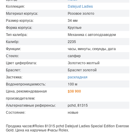
Коллекция:
Datejust Ladies
Материал корпуса:
Розовое золото
Размер корпуса:
34
мм
Форма корпуса:
Круглые
Тип калибра:
Механика с автоподзаводом
Калибр:
2235
Функции:
часы, минуты, секунды, дата
Стекло:
сапфир
Цвет циферблата:
Золотисто-желтый
Браслет:
Браслет золотой
Застежка:
раскладная
Водонепроницаемость
:
100
м
Цена, рекомендованная
$38 900
производителем:
Альтернативные референсы:
pchd, 81315
Состояние:
новые
Продажа часов:
#Rolex
81315 pchd
Datejust Ladies
Special Edition Everose
Gold. Цена на наручные
#часы
Rolex
.