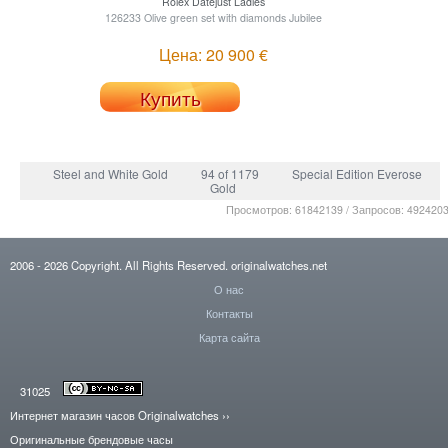
Rolex
Datejust Ladies
126233 Olive green set with diamonds Jubilee
Цена: 20 900 €
Купить
Steel and White Gold
94 of 1179
Special Edition Everose
Gold
Просмотров: 61842139 / Запросов: 492420
2006
- 2026
Copyright. All Rights Reserved.
originalwatches.net
О нас
Контакты
Карта сайта
31025
Интернет магазин часов Originalwatches
››
Оригинальные брендовые часы