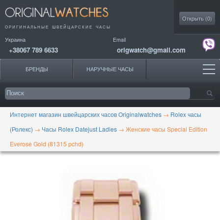
Моя коллекция
Открыть (
0
)
ОРИГИНАЛЬНЫЕ
ШВЕЙЦАРСКИЕ ЧАСЫ
Украина
Email
+38067 789 6633
origwatch@gmail.com
БРЕНДЫ
НАРУЧНЫЕ ЧАСЫ
Интернет магазин швейцарских часов Originalwatches
→
Rolex часы
(Ролекс)
→
Часы Rolex Datejust Ladies
→
Женские часы Special Edition
Everose Gold (81315 pchd)