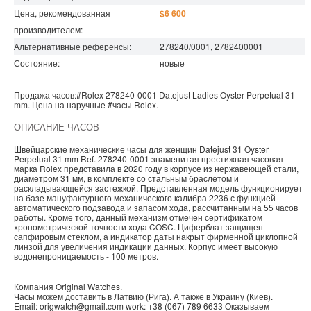
Цена, рекомендованная
$6 600
производителем:
Альтернативные референсы:
278240/0001, 2782400001
Состояние:
новые
Продажа часов:
#Rolex
278240-0001
Datejust Ladies
Oyster Perpetual 31
mm. Цена на наручные
#часы
Rolex
.
ОПИСАНИЕ ЧАСОВ
Швейцарские механические часы для женщин Datejust 31 Oyster
Perpetual 31 mm Ref. 278240-0001 знаменитая престижная часовая
марка Rolex представила в 2020 году в корпусе из нержавеющей стали,
диаметром 31 мм, в комплекте со стальным браслетом и
раскладывающейся застежкой. Представленная модель функционирует
на базе мануфактурного механического калибра 2236 с функцией
автоматического подзавода и запасом хода, рассчитанным на 55 часов
работы. Кроме того, данный механизм отмечен сертификатом
хронометрической точности хода COSC. Циферблат защищен
сапфировым стеклом, а индикатор даты накрыт фирменной циклопной
линзой для увеличения индикации данных. Корпус имеет высокую
водонепроницаемость - 100 метров.
Компания
Original Watches
.
Часы можем доставить в
Латвию
(
Рига
). А также в
Украину
(
Киев
).
Email:
origwatch@gmail.com
work:
+38 (067) 789 6633
Оказываем