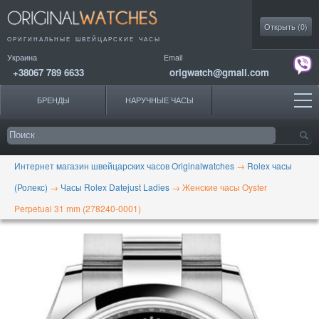
Моя коллекция
Открыть (
0
)
ОРИГИНАЛЬНЫЕ
ШВЕЙЦАРСКИЕ ЧАСЫ
Украина
Email
+38067 789 6633
origwatch@gmail.com
БРЕНДЫ
НАРУЧНЫЕ ЧАСЫ
Интернет магазин швейцарских часов Originalwatches
→
Rolex часы
(Ролекс)
→
Часы Rolex Datejust Ladies
→
Женские часы Oyster
Perpetual 31 mm (278240-0001)