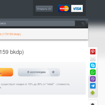
Моя коллекция
Открыть (
0
)
d (179159 bkdp)
159 bkdp)
ь
В коллекцию
уществует скидка от 10% до 30% от "retail" - стоимости,
м.