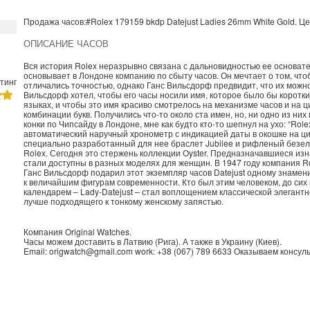
Продажа часов:
#Rolex
179159 bkdp
Datejust Ladies
26mm White Gold. Ц
ОПИСАНИЕ ЧАСОВ
Вся история Rolex неразрывно связана с дальновидностью ее основате
основывает в Лондоне компанию по сбыту часов. Он мечтает о том, что
тинг
отличались точностью, однако Ганс Вильсдорф предвидит, что их можно
Вильсдорф хотел, чтобы его часы носили имя, которое было бы корот
языках, и чтобы это имя красиво смотрелось на механизме часов и на
комбинации букв. Получились что-то около ста имен, но, ни одно из ни
конки по Чипсайду в Лондоне, мне как будто кто-то шепнул на ухо: “Role
автоматический наручный хронометр с индикацией даты в окошке на ц
специально разработанный для нее браслет Jubilee и рифленый безел
Rolex. Сегодня это стержень коллекции Oyster. Предназначавшиеся из
стали доступны в разных моделях для женщин. В 1947 году компания 
Ганс Вильсдорф подарил этот экземпляр часов Datejust одному знамен
к величайшим фигурам современности. Кто был этим человеком, до сих
календарем – Lady-Datejust – стал воплощением классической элегант
лучше подходящего к тонкому женскому запястью.
Компания
Original Watches
.
Часы можем доставить в
Латвию
(
Рига
). А также в
Украину
(
Киев
).
Email:
origwatch@gmail.com
work:
+38 (067) 789 6633
Оказываем консуль