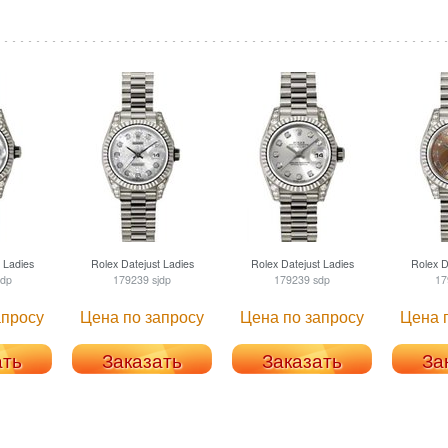
 Ladies
Rolex
Datejust Ladies
Rolex
Datejust Ladies
Rolex
Da
dp
179239 sjdp
179239 sdp
17
апросу
Цена по запросу
Цена по запросу
Цена 
ать
Заказать
Заказать
За