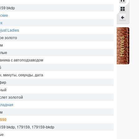
159 bkdp
ские
ex
just Ladies
ое золото
мм
глые
аника с автоподзаводом
5
ы, минуты, секунды, дата
фир
ный
слет золотой
кладная
м
 550
159 bkdp, 179159, 179159-bkdp
ые