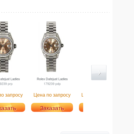
tejust Ladies
Rolex
Datejust Ladies
Rolex
Datejust Ladies
R
9239 prp
179239 pdp
179239 mrp
по запросу
Цена по запросу
Цена по запросу
Ц
казать
Заказать
Заказать