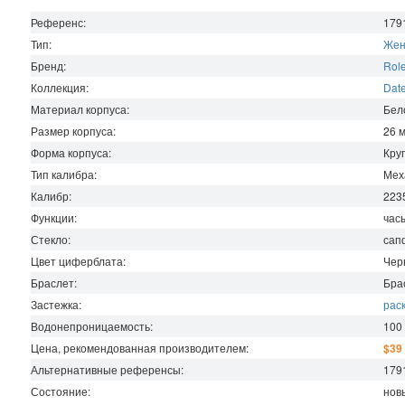
Референс:
179
Тип:
Жен
Бренд:
Rol
Коллекция:
Date
Материал корпуса:
Бел
Размер корпуса:
26
Форма корпуса:
Кру
Тип калибра:
Мех
Калибр:
223
Функции:
час
Стекло:
сап
Цвет циферблата:
Чер
Браслет:
Бра
Застежка:
рас
Водонепроницаемость
:
100
Цена, рекомендованная производителем:
$39
Альтернативные референсы:
179
Состояние:
нов