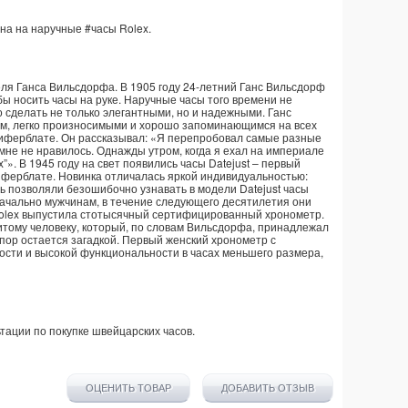
ена на наручные
#часы
Rolex
.
ля Ганса Вильсдорфа. В 1905 году 24-летний Ганс Вильсдорф
бы носить часы на руке. Наручные часы того времени не
 сделать не только элегантными, но и надежными. Ганс
ким, легко произносимыми и хорошо запоминающимся на всех
 циферблате. Он рассказывал: «Я перепробовал самые разные
х мне не нравилось. Однажды утром, когда я ехал на империале
x”». В 1945 году на свет появились часы Datejust – первый
иферблате. Новинка отличалась яркой индивидуальностью:
ь позволяли безошибочно узнавать в модели Datejust часы
начально мужчинам, в течение следующего десятилетия они
Rolex выпустила стотысячный сертифицированный хронометр.
итому человеку, который, по словам Вильсдорфа, принадлежал
 пор остается загадкой. Первый женский хронометр с
ности и высокой функциональности в часах меньшего размера,
тации по покупке
швейцарских часов
.
ОЦЕНИТЬ ТОВАР
ДОБАВИТЬ ОТЗЫВ