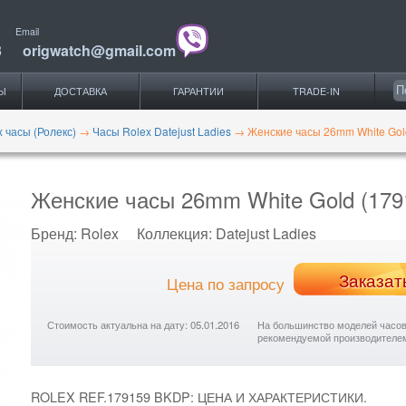
Email
3
origwatch@gmail.com
Ы
ДОСТАВКА
ГАРАНТИИ
TRADE-IN
x часы (Ролекс)
→
Часы Rolex Datejust Ladies
→
Женские часы 26mm White Gol
Женские часы 26mm White Gold (179
Бренд:
Rolex
Коллекция:
Datejust Ladies
Заказат
Цена по запросу
Стоимость актуальна на дату: 05.01.2016
На большинство моделей часов с
рекомендуемой производителе
ROLEX REF.179159 BKDP: ЦЕНА И ХАРАКТЕРИСТИКИ.