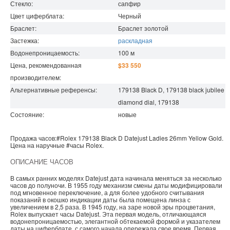
Стекло:
сапфир
Цвет циферблата:
Черный
Браслет:
Браслет золотой
Застежка:
раскладная
Водонепроницаемость
:
100
м
Цена, рекомендованная
$33 550
производителем:
Альтернативные референсы:
179138 Black D, 179138 black jubilee
diamond dial, 179138
Состояние:
новые
Продажа часов:
#Rolex
179138 Black D
Datejust Ladies
26mm Yellow Gold.
Цена на наручные
#часы
Rolex
.
ОПИСАНИЕ ЧАСОВ
В самых ранних моделях Datejust дата начинала меняться за несколько
часов до полуночи. В 1955 году механизм смены даты модифицировали
под мгновенное переключение, а для более удобного считывания
показаний в окошко индикации даты была помещена линза с
увеличением в 2,5 раза. В 1945 году, на заре новой эры процветания,
Rolex выпускает часы Datejust. Эта первая модель, отличающаяся
водонепроницаемостью, элегантной обтекаемой формой и указателем
даты на циферблате, с самого начала опережала свое время. Первая