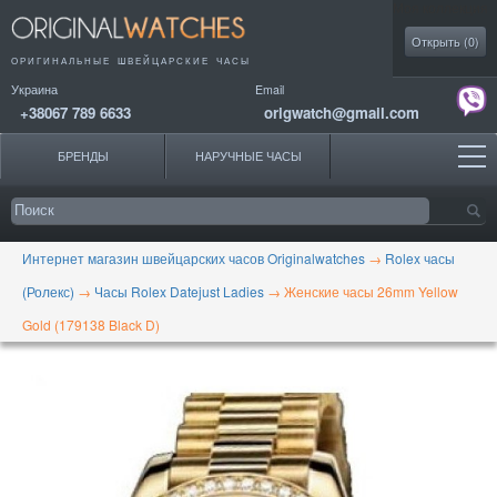
Моя коллекция
Открыть (
0
)
ОРИГИНАЛЬНЫЕ
ШВЕЙЦАРСКИЕ ЧАСЫ
Украина
Email
+38067 789 6633
origwatch@gmail.com
БРЕНДЫ
НАРУЧНЫЕ ЧАСЫ
Интернет магазин швейцарских часов Originalwatches
→
Rolex часы
(Ролекс)
→
Часы Rolex Datejust Ladies
→
Женские часы 26mm Yellow
Gold (179138 Black D)