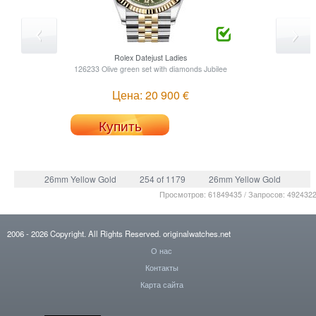
Rolex
Datejust Ladies
126233 Olive green set with diamonds Jubilee
Цена: 20 900 €
Купить
26mm Yellow Gold
254 of 1179
26mm Yellow Gold
Просмотров: 61849435 / Запросов: 492432
2006
- 2026
Copyright. All Rights Reserved.
originalwatches.net
О нас
Контакты
Карта сайта