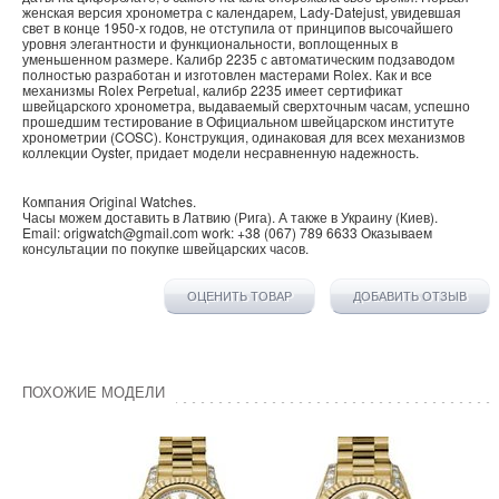
женская версия хронометра с календарем, Lady-Datejust, увидевшая
свет в конце 1950-х годов, не отступила от принципов высочайшего
уровня элегантности и функциональности, воплощенных в
уменьшенном размере. Калибр 2235 с автоматическим подзаводом
полностью разработан и изготовлен мастерами Rolex. Как и все
механизмы Rolex Perpetual, калибр 2235 имеет сертификат
швейцарского хронометра, выдаваемый сверхточным часам, успешно
прошедшим тестирование в Официальном швейцарском институте
хронометрии (COSC). Конструкция, одинаковая для всех механизмов
коллекции Oyster, придает модели несравненную надежность.
Компания
Original Watches
.
Часы можем доставить в
Латвию
(
Рига
). А также в
Украину
(
Киев
).
Email:
origwatch@gmail.com
work:
+38 (067) 789 6633
Оказываем
консультации по покупке
швейцарских часов
.
ОЦЕНИТЬ ТОВАР
ДОБАВИТЬ ОТЗЫВ
ПОХОЖИЕ МОДЕЛИ