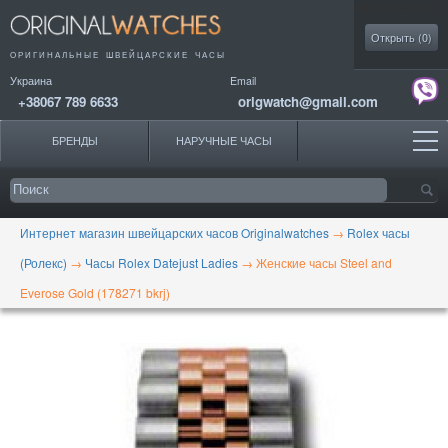
Моя коллекция
Открыть (
0
)
ОРИГИНАЛЬНЫЕ
ШВЕЙЦАРСКИЕ ЧАСЫ
Украина
Email
+38067 789 6633
origwatch@gmail.com
БРЕНДЫ
НАРУЧНЫЕ ЧАСЫ
Интернет магазин швейцарских часов Originalwatches
→
Rolex часы
(Ролекс)
→
Часы Rolex Datejust Ladies
→
Женские часы Steel and
Everose Gold (178271 bkrj)