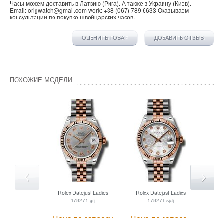
Часы можем доставить в
Латвию
(
Рига
). А также в
Украину
(
Киев
).
Email:
origwatch@gmail.com
work:
+38 (067) 789 6633
Оказываем
консультации по покупке
швейцарских часов
.
ОЦЕНИТЬ ТОВАР
ДОБАВИТЬ ОТЗЫВ
ПОХОЖИЕ МОДЕЛИ
Rolex
Datejust Ladies
Rolex
Datejust Ladies
R
178271 grj
178271 sjdj