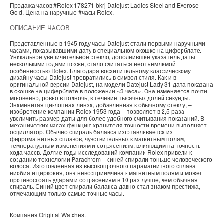
Продажа часов:
#Rolex
178271 bkrj
Datejust Ladies
Steel and Everose
Gold. Цена на наручные
#часы
Rolex
.
ОПИСАНИЕ ЧАСОВ
Представленные в 1945 году часы Datejust стали первыми наручными
часами, показывавшими дату в специальном окошке на циферблате.
Уникальное увеличительное стекло, дополнившее указатель даты
несколькими годами позже, стало считаться неотъемлемой
особенностью Rolex. Благодаря восхитительному классическому
дизайну часы Datejust превратились в символ стиля. Как и в
оригинальной версии Datejust, на модели Datejust Lady 31 дата показана
в окошке на циферблате в положении «3 часа». Она изменяется почти
мгновенно, ровно в полночь, в течение тысячных долей секунды.
Знаменитая циклопная линза, добавленная к обычному стеклу, –
изобретение компании Rolex 1953 года – позволяет в 2,5 раза
увеличить размер даты для более удобного считывания показаний. В
механических часах функцию хранителя точности времени выполняет
осциллятор. Обычно спираль баланса изготавливается из
ферромагнитных сплавов, чувствительных к магнитным полям,
температурным изменениям и сотрясениям, влияющим на точность
хода часов. Долгие годы исследований компании Rolex привели к
созданию технологии Parachrom – синей спирали тоньше человеческого
волоса. Изготовленная из высокопрочного парамагнитного сплава
ниобия и циркония, она невосприимчива к магнитным полям и может
противостоять ударам и сотрясениям в 10 раз лучше, чем обычная
спираль. Синий цвет спирали баланса давно стал знаком престижа,
отмечающим только самые точные часы.
Компания
Original Watches
.