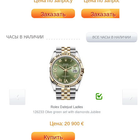
Цена по запросу
Цена по запросу
Це
Заказать
Заказать
ЧАСЫ В НАЛИЧИИ
ВСЕ ЧАСЫ В НАЛИЧИИ
Rolex
Datejust Ladies
126233 Olive green set with diamonds Jubilee
Цена: 20 900 €
Купить