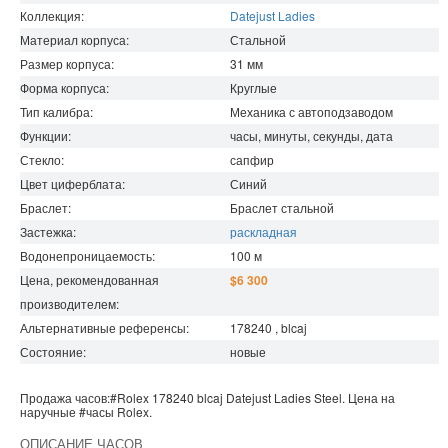
Коллекция:
Datejust Ladies
Материал корпуса:
Стальной
Размер корпуса:
31
мм
Форма корпуса:
Круглые
Тип калибра:
Механика с автоподзаводом
Функции:
часы, минуты, секунды, дата
Стекло:
сапфир
Цвет циферблата:
Синий
Браслет:
Браслет стальной
Застежка:
раскладная
Водонепроницаемость
:
100
м
Цена, рекомендованная
$6 300
производителем:
Альтернативные референсы:
178240 , blcaj
Состояние:
новые
Продажа часов:
#Rolex
178240 blcaj
Datejust Ladies
Steel. Цена на
наручные
#часы
Rolex
.
ОПИСАНИЕ ЧАСОВ