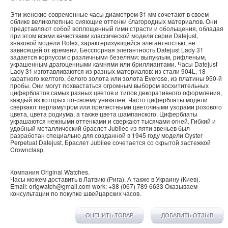
Эти женские современные часы диаметром 31 мм сочетают в своем
облике великолепные сияющие оттенки благородных материалов. Они
представляют собой воплощенный гимн страсти и обольщения, обладая
при этом всеми качествами классической модели серии Datejust,
знаковой модели Rolex, характеризующейся элегантностью, не
зависящей от времени. Бесспорная элегантность Datejust Lady 31
задается корпусом с различными безелями: выпуклым, рифленым,
украшенным драгоценными камнями или бриллиантами. Часы Datejust
Lady 31 изготавливаются из разных материалов: из стали 904L, 18-
каратного желтого, белого золота или золота Everose, из платины 950-й
пробы. Они могут похвастаться огромным выбором восхитительных
циферблатов самых разных цветов и типов декоративного оформления,
каждый из которых по-своему уникален. Часто циферблаты модели
сверкают перламутром или прелестными цветочными узорами розового
цвета, цвета родиума, а также цвета шампанского. Циферблаты
украшаются нежными оттенками и сверкают тысячами огней. Гибкий и
удобный металлический браслет Jubilee из пяти звеньев был
разработан специально для созданной в 1945 году модели Oyster
Perpetual Datejust. Браслет Jubilee сочетается со скрытой застежкой
Crownclasp.
Компания
Original Watches
.
Часы можем доставить в
Латвию
(
Рига
). А также в
Украину
(
Киев
).
Email:
origwatch@gmail.com
work:
+38 (067) 789 6633
Оказываем
консультации по покупке
швейцарских часов
.
ОЦЕНИТЬ ТОВАР
ДОБАВИТЬ ОТЗЫВ