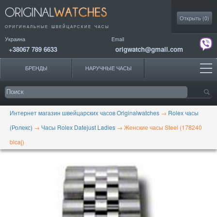
Моя коллекция
Открыть (
0
)
ОРИГИНАЛЬНЫЕ
ШВЕЙЦАРСКИЕ ЧАСЫ
Украина
Email
+38067 789 6633
origwatch@gmail.com
БРЕНДЫ
НАРУЧНЫЕ ЧАСЫ
Интернет магазин швейцарских часов Originalwatches
→
Rolex часы
(Ролекс)
→
Часы Rolex Datejust Ladies
→
Женские часы Steel (178240
blcaj)