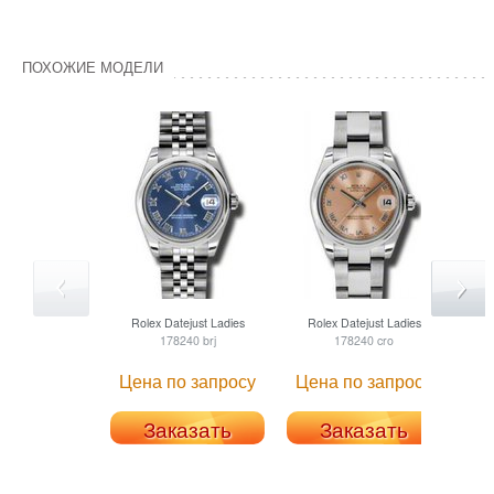
ПОХОЖИЕ МОДЕЛИ
Rolex
Datejust Ladies
Rolex
Datejust Ladies
R
178240 brj
178240 cro
Цена по запросу
Цена по запросу
Це
Заказать
Заказать