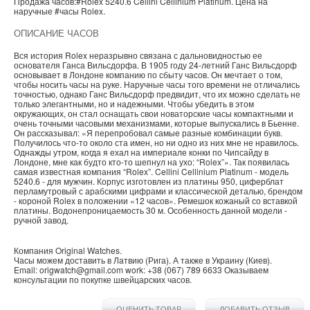
Продажа часов:
#Rolex
5240.6
Cellini
Cellinium Platinum. Цена на
наручные
#часы
Rolex
.
ОПИСАНИЕ ЧАСОВ
Вся история Rolex неразрывно связана с дальновидностью ее
основателя Ганса Вильсдорфа. В 1905 году 24-летний Ганс Вильсдорф
основывает в Лондоне компанию по сбыту часов. Он мечтает о том,
чтобы носить часы на руке. Наручные часы того времени не отличались
точностью, однако Ганс Вильсдорф предвидит, что их можно сделать не
только элегантными, но и надежными. Чтобы убедить в этом
окружающих, он стал оснащать свои новаторские часы компактными и
очень точными часовыми механизмами, которые выпускались в Бьенне.
Он рассказывал: «Я перепробовал самые разные комбинации букв.
Получилось что-то около ста имен, но ни одно из них мне не нравилось.
Однажды утром, когда я ехал на империале конки по Чипсайду в
Лондоне, мне как будто кто‑то шепнул на ухо: “Rolex”». Так появилась
самая известная компания “Rolex”. Cellini Cellinium Platinum - модель
5240.6 - для мужчин. Корпус изготовлен из платины 950, циферблат
перламутровый с арабскими цифрами и классической деталью, брендом
- короной Rolex в положении «12 часов». Ремешок кожаный со вставкой
платины. Водонепроницаемость 30 м. Особенность данной модели -
ручной завод.
Компания
Original Watches
.
Часы можем доставить в
Латвию
(
Рига
). А также в
Украину
(
Киев
).
Email:
origwatch@gmail.com
work:
+38 (067) 789 6633
Оказываем
консультации по покупке
швейцарских часов
.
ОЦЕНИТЬ ТОВАР
ДОБАВИТЬ ОТЗЫВ