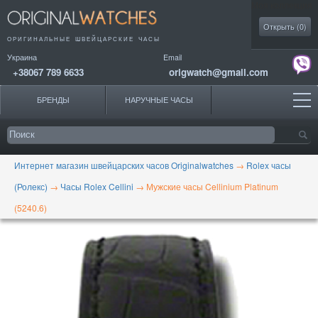
Моя коллекция
Открыть (
0
)
ОРИГИНАЛЬНЫЕ
ШВЕЙЦАРСКИЕ ЧАСЫ
Украина
Email
+38067 789 6633
origwatch@gmail.com
БРЕНДЫ
НАРУЧНЫЕ ЧАСЫ
Интернет магазин швейцарских часов Originalwatches
→
Rolex часы
(Ролекс)
→
Часы Rolex Cellini
→
Мужские часы Cellinium Platinum
(5240.6)