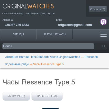
Моя коллекция
Открыть (
0
)
ОРИГИНАЛЬНЫЕ
ШВЕЙЦАРСКИЕ ЧАСЫ
Украина
Email
+38067 789 6633
origwatch@gmail.com
БРЕНДЫ
НАРУЧНЫЕ ЧАСЫ
Интернет магазин швейцарских часов Originalwatches
→
Ressence,
модельные ряды
→
Часы Ressence Type 5
Часы Ressence Type 5
МУЖСКИЕ (3)
ТИТАНОВЫЕ (3)