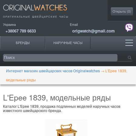
Моя коллекция
Открыть (
0
)
ОРИГИНАЛЬНЫЕ
ШВЕЙЦАРСКИЕ ЧАСЫ
Украина
Email
+38067 789 6633
origwatch@gmail.com
БРЕНДЫ
НАРУЧНЫЕ ЧАСЫ
Интернет магазин швейцарских часов Originalwatches
→
L'Epee 1839,
модельные ряды
L'Epee 1839, модельные ряды
Каталог L'Epee 1839, продажа подлинных моделей наручных часов
известного швейцарского бренда.