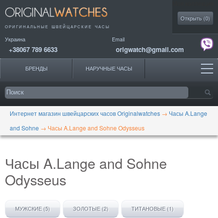
Моя коллекция
Открыть (
0
)
ОРИГИНАЛЬНЫЕ
ШВЕЙЦАРСКИЕ ЧАСЫ
Украина
Email
+38067 789 6633
origwatch@gmail.com
БРЕНДЫ
НАРУЧНЫЕ ЧАСЫ
Интернет магазин швейцарских часов Originalwatches
→
Часы A.Lange
and Sohne
→
Часы A.Lange and Sohne Odysseus
Часы A.Lange and Sohne
Odysseus
МУЖСКИЕ (5)
ЗОЛОТЫЕ (2)
ТИТАНОВЫЕ (1)