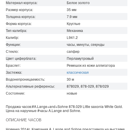
Материал корпуса:
Белое золото
Размер корпуса:
35
мм
Толщина корпуса:
7.9
мм
Форма корпуса:
Круглые
Тип калибра:
Механика
Калибр:
L941.2
Функции:
часы, минуты, секунды
Стекло:
сапфир
Цвет циферблата:
Перламутровый
Браслет:
Ремешок из кожи аллигатора
Застежка:
классическая
Водонепроницаемость
:
30
м
Альтернативные референсы:
878029, 878-029, 878/029
Состояние:
новые
Продажа часов:
#A.Lange+and+Sohne
878.029
Little saxonia
White Gold.
Цена на наручные
#часы
A.Lange and Sohne
.
ОПИСАНИЕ ЧАСОВ
Новинка 2014г. Компания A. Lange and Sohne представила на выставке