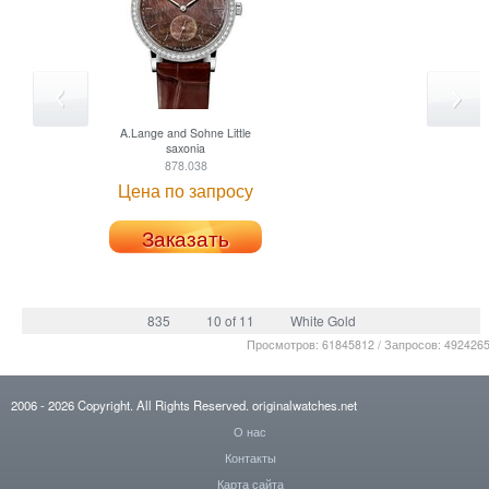
A.Lange and Sohne
Little
saxonia
878.038
Цена по запросу
Заказать
835
10 of 11
White Gold
Просмотров: 61845812 / Запросов: 492426
2006
- 2026
Copyright. All Rights Reserved.
originalwatches.net
О нас
Контакты
Карта сайта