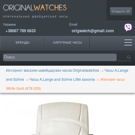
Моя коллекция
Открыть (
0
)
ОРИГИНАЛЬНЫЕ
ШВЕЙЦАРСКИЕ ЧАСЫ
Украина
Email
+38067 789 6633
origwatch@gmail.com
БРЕНДЫ
НАРУЧНЫЕ ЧАСЫ
Интернет магазин швейцарских часов Originalwatches
→
Часы A.Lange
and Sohne
→
Часы A.Lange and Sohne Little saxonia
→
Женские часы
White Gold (878.029)