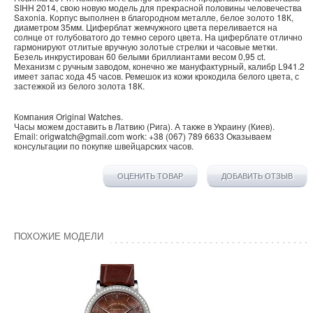
SIHH 2014, свою новую модель для прекрасной половины человечества
Saxonia. Корпус выполнен в благородном металле, белое золото 18К,
диаметром 35мм. Циферблат жемчужного цвета переливается на
солнце от голубоватого до темно серого цвета. На циферблате отлично
гармонируют отлитые вручную золотые стрелки и часовые метки.
Безель инкрустирован 60 белыми бриллиантами весом 0,95 ct.
Механизм с ручным заводом, конечно же мануфактурный, калибр L941.2
имеет запас хода 45 часов. Ремешок из кожи крокодила белого цвета, с
застежкой из белого золота 18К.
Компания
Original Watches
.
Часы можем доставить в
Латвию
(
Рига
). А также в
Украину
(
Киев
).
Email:
origwatch@gmail.com
work:
+38 (067) 789 6633
Оказываем
консультации по покупке
швейцарских часов
.
ОЦЕНИТЬ ТОВАР
ДОБАВИТЬ ОТЗЫВ
ПОХОЖИЕ МОДЕЛИ