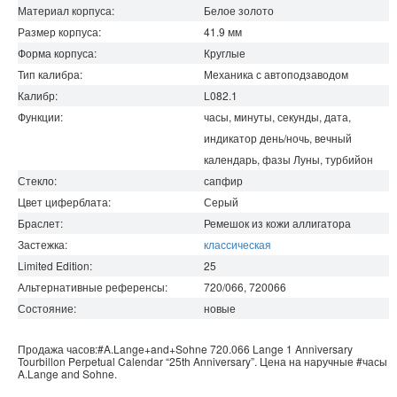
Материал корпуса:
Белое золото
Размер корпуса:
41.9
мм
Форма корпуса:
Круглые
Тип калибра:
Механика с автоподзаводом
Калибр:
L082.1
Функции:
часы, минуты, секунды, дата,
индикатор день/ночь, вечный
календарь, фазы Луны, турбийон
Стекло:
сапфир
Цвет циферблата:
Серый
Браслет:
Ремешок из кожи аллигатора
Застежка:
классическая
Limited Edition:
25
Альтернативные референсы:
720/066, 720066
Состояние:
новые
Продажа часов:
#A.Lange+and+Sohne
720.066
Lange 1
Anniversary
Tourbillon Perpetual Calendar “25th Anniversary”. Цена на наручные
#часы
A.Lange and Sohne
.