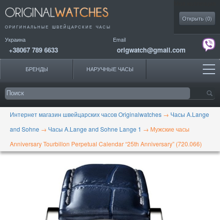
Моя коллекция
Открыть (
0
)
ОРИГИНАЛЬНЫЕ
ШВЕЙЦАРСКИЕ ЧАСЫ
Украина
Email
+38067 789 6633
origwatch@gmail.com
БРЕНДЫ
НАРУЧНЫЕ ЧАСЫ
Интернет магазин швейцарских часов Originalwatches
→
Часы A.Lange
and Sohne
→
Часы A.Lange and Sohne Lange 1
→
Мужские часы
Anniversary Tourbillon Perpetual Calendar “25th Anniversary” (720.066)