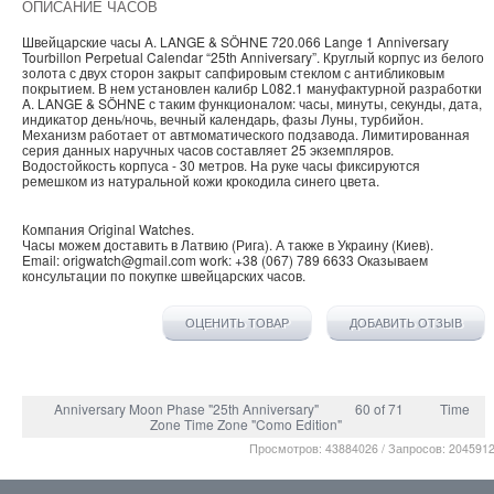
ОПИСАНИЕ ЧАСОВ
Швейцарские часы A. LANGE & SÖHNE 720.066 Lange 1 Anniversary
Tourbillon Perpetual Calendar “25th Anniversary”. Круглый корпус из белого
золота с двух сторон закрыт сапфировым стеклом с антибликовым
покрытием. В нем установлен калибр L082.1 мануфактурной разработки
A. LANGE & SÖHNE с таким функционалом: часы, минуты, секунды, дата,
индикатор день/ночь, вечный календарь, фазы Луны, турбийон.
Механизм работает от автмоматического подзавода. Лимитированная
серия данных наручных часов составляет 25 экземпляров.
Водостойкость корпуса - 30 метров. На руке часы фиксируются
ремешком из натуральной кожи крокодила синего цвета.
Компания
Original Watches
.
Часы можем доставить в
Латвию
(
Рига
). А также в
Украину
(
Киев
).
Email:
origwatch@gmail.com
work:
+38 (067) 789 6633
Оказываем
консультации по покупке
швейцарских часов
.
ОЦЕНИТЬ ТОВАР
ДОБАВИТЬ ОТЗЫВ
Anniversary Moon Phase "25th Anniversary"
60 of 71
Time
Zone Time Zone "Como Edition"
Просмотров: 43884026 / Запросов: 204591