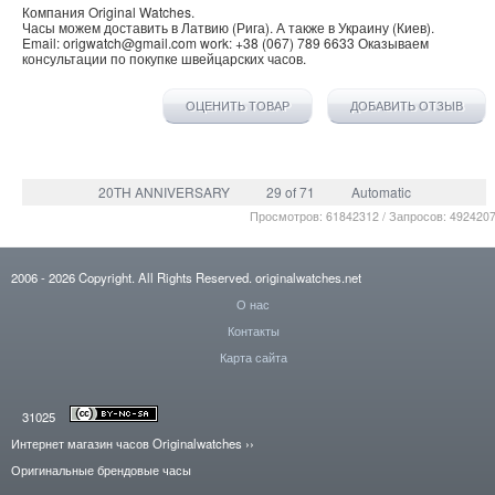
Компания
Original Watches
.
Часы можем доставить в
Латвию
(
Рига
). А также в
Украину
(
Киев
).
Email:
origwatch@gmail.com
work:
+38 (067) 789 6633
Оказываем
консультации по покупке
швейцарских часов
.
ОЦЕНИТЬ ТОВАР
ДОБАВИТЬ ОТЗЫВ
20TH ANNIVERSARY
29 of 71
Automatic
Просмотров: 61842312 / Запросов: 492420
2006
- 2026
Copyright. All Rights Reserved.
originalwatches.net
О нас
Контакты
Карта сайта
31025
Интернет магазин часов Originalwatches
››
Оригинальные брендовые часы