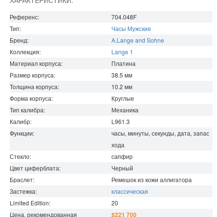
Референс:
704.048F
Тип:
Часы Мужские
Бренд:
A.Lange and Sohne
Коллекция:
Lange 1
Материал корпуса:
Платина
Размер корпуса:
38.5
мм
Толщина корпуса:
10.2
мм
Форма корпуса:
Круглые
Тип калибра:
Механика
Калибр:
L961.3
Функции:
часы, минуты, секунды, дата, запас
хода
Стекло:
сапфир
Цвет циферблата:
Черный
Браслет:
Ремешок из кожи аллигатора
Застежка:
классическая
Limited Edition:
20
Цена, рекомендованная
$221 700