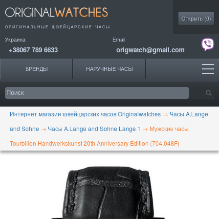
Моя коллекция
Открыть (
0
)
ОРИГИНАЛЬНЫЕ
ШВЕЙЦАРСКИЕ ЧАСЫ
Украина
Email
+38067 789 6633
origwatch@gmail.com
БРЕНДЫ
НАРУЧНЫЕ ЧАСЫ
Интернет магазин швейцарских часов Originalwatches
→
Часы A.Lange
and Sohne
→
Часы A.Lange and Sohne Lange 1
→
Мужские часы
Tourbillon Handwerkskunst 20th Anniversary Edition (704.048F)