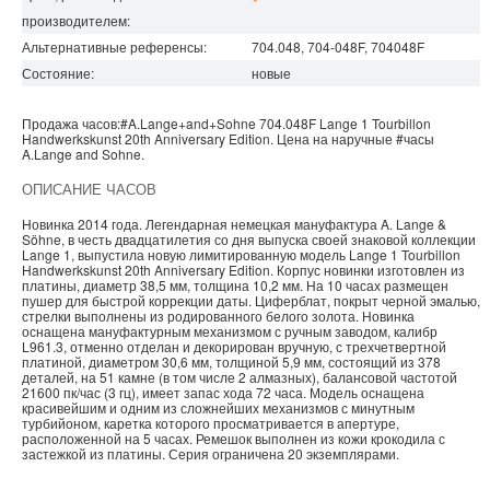
производителем:
Альтернативные референсы:
704.048, 704-048F, 704048F
Состояние:
новые
Продажа часов:
#A.Lange+and+Sohne
704.048F
Lange 1
Tourbillon
Handwerkskunst 20th Anniversary Edition. Цена на наручные
#часы
A.Lange and Sohne
.
ОПИСАНИЕ ЧАСОВ
Новинка 2014 года. Легендарная немецкая мануфактура A. Lange &
Söhne, в честь двадцатилетия со дня выпуска своей знаковой коллекции
Lange 1, выпустила новую лимитированную модель Lange 1 Tourbillon
Handwerkskunst 20th Anniversary Edition. Корпус новинки изготовлен из
платины, диаметр 38,5 мм, толщина 10,2 мм. На 10 часах размещен
пушер для быстрой коррекции даты. Циферблат, покрыт черной эмалью,
стрелки выполнены из родированного белого золота. Новинка
оснащена мануфактурным механизмом с ручным заводом, калибр
L961.3, отменно отделан и декорирован вручную, с трехчетвертной
платиной, диаметром 30,6 мм, толщиной 5,9 мм, состоящий из 378
деталей, на 51 камне (в том числе 2 алмазных), балансовой частотой
21600 пк/час (3 гц), имеет запас хода 72 часа. Модель оснащена
красивейшим и одним из сложнейших механизмов с минутным
турбийоном, каретка которого просматривается в апертуре,
расположенной на 5 часах. Ремешок выполнен из кожи крокодила с
застежкой из платины. Серия ограничена 20 экземплярами.