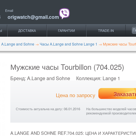
Email
3
origwatch@gmail.com
Ы
ДОСТАВКА
ГАРАНТИИ
TRADE-IN
 A.Lange and Sohne
→
Часы A.Lange and Sohne Lange 1
→
Мужские часы Tourb
Мужские часы Tourbillon (704.025)
Бренд:
A.Lange and Sohne
Коллекция:
Lange 1
Заказат
Цена по запросу
Стоимость актуальна на дату: 06.01.2016
На большинство моделей часов с
рекомендуемой производителе
A.LANGE AND SOHNE REF.704.025: ЦЕНА И ХАРАКТЕРИСТИ