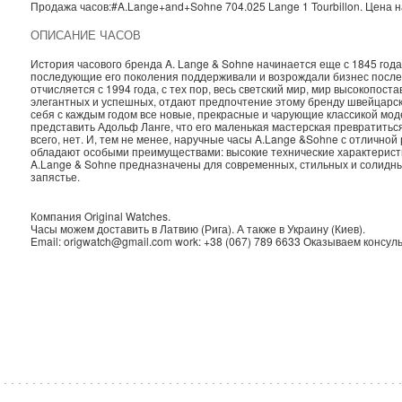
Продажа часов:
#A.Lange+and+Sohne
704.025
Lange 1
Tourbillon. Цена 
ОПИСАНИЕ ЧАСОВ
История часового бренда A. Lange & Sohne начинается еще с 1845 год
последующие его поколения поддерживали и возрождали бизнес после 
отчисляется с 1994 года, с тех пор, весь светский мир, мир высокопо
элегантных и успешных, отдают предпочтение этому бренду швейцарск
себя с каждым годом все новые, прекрасные и чарующие классикой моде
представить Адольф Ланге, что его маленькая мастерская превратитьс
всего, нет. И, тем не менее, наручные часы A.Lange &Sohne с отличн
обладают особыми преимуществами: высокие технические характерист
A.Lange & Sohne предназначены для современных, стильных и солидны
запястье.
Компания
Original Watches
.
Часы можем доставить в
Латвию
(
Рига
). А также в
Украину
(
Киев
).
Email:
origwatch@gmail.com
work:
+38 (067) 789 6633
Оказываем консуль