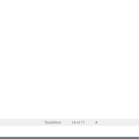
Tourbillon
14 of 71
A