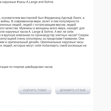
на наручные
#часы
A.Lange and Sohne
.
а, основателем мастерской был Фердинанд Адольф Ланге, а
войны. В современном мире, взлет и пик популярности
ставленных людей, людей с потрясающим вкусом, людей
ого качества. Мужчины и женщины всего мира, находят для
ли наручных часов A. Lange & Sohne. А мог ли себе
я в крупную компанию по производству элитных часов? Скорее
ой репутацией очень популярны за пределами Германии. Они
ики и оригинальный дизайн. Оригинальные наручные часы
х людей, которые могут себя побаловать такой роскошью на
тации по покупке
швейцарских часов
.
ОЦЕНИТЬ ТОВАР
ДОБАВИТЬ ОТЗЫВ