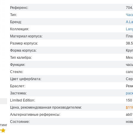
Референс:
704
Тип:
Час
Бренд:
A.L
Коллекция:
Lan
Материал корпуса:
Пла
Размер корпуса:
38.
Форма корпуса:
Кру
Тип калибра:
Мех
Функции:
часы
Стекло:
сап
Цвет циферблата:
Сер
Браслет:
Рем
Застежка:
рас
Limited Edition:
150
Цена, рекомендованная производителем:
$11
Альтернативные референсы:
ab0
Состояние:
нов
тинг