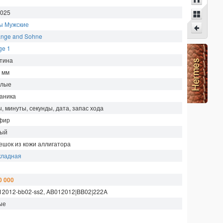
.025
ы Мужские
ange and Sohne
ge 1
тина
5
мм
глые
аника
, минуты, секунды, дата, запас хода
фир
ый
ешок из кожи аллигатора
кладная
0 000
12012-bb02-ss2, AB012012|BB02|222A
ые