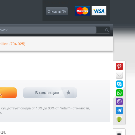
Моя коллекция
Открыть (
0
)
illon (704.025)
ь
В коллекцию
уществует скидка от 10% до 30% от "retail" - стоимости,
м.
КИ.