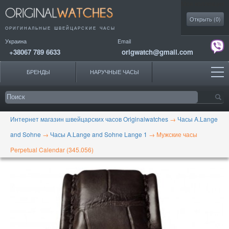
Моя коллекция
Открыть (
0
)
ОРИГИНАЛЬНЫЕ
ШВЕЙЦАРСКИЕ ЧАСЫ
Украина
Email
+38067 789 6633
origwatch@gmail.com
БРЕНДЫ
НАРУЧНЫЕ ЧАСЫ
Интернет магазин швейцарских часов Originalwatches
→
Часы A.Lange
and Sohne
→
Часы A.Lange and Sohne Lange 1
→
Мужские часы
Perpetual Calendar (345.056)