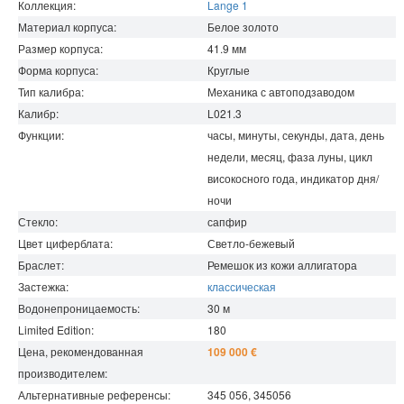
Коллекция:
Lange 1
Материал корпуса:
Белое золото
Размер корпуса:
41.9
мм
Форма корпуса:
Круглые
Тип калибра:
Механика с автоподзаводом
Калибр:
L021.3
Функции:
часы, минуты, секунды, дата, день
недели, месяц, фаза луны, цикл
високосного года, индикатор дня/
ночи
Стекло:
сапфир
Цвет циферблата:
Светло-бежевый
Браслет:
Ремешок из кожи аллигатора
Застежка:
классическая
Водонепроницаемость
:
30
м
Limited Edition:
180
Цена, рекомендованная
109 000 €
производителем:
Альтернативные референсы:
345 056, 345056