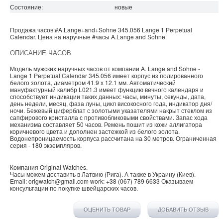
Состояние:
новые
Продажа часов:
#A.Lange+and+Sohne
345.056
Lange 1
Perpetual
Calendar. Цена на наручные
#часы
A.Lange and Sohne
.
ОПИСАНИЕ ЧАСОВ
Модель мужских наручных часов от компании A. Lange and Sohne -
Lange 1 Perpetual Calendar 345.056 имеет корпус из полированного
белого золота, диаметром 41.9 х 12.1 мм. Автоматический
мануфактурный калибр L021.3 имеет функцию вечного календаря и
способствует индикации таких данных: часы, минуты, секунды, дата,
день недели, месяц, фаза луны, цикл високосного года, индикатор дня/
ночи. Бежевый циферблат с золотыми указателями накрыт стеклом из
сапфирового кристалла с противобликовыми свойствами. Запас хода
механизма составляет 50 часов. Ремень пошит из кожи аллигатора
коричневого цвета и дополнен застежкой из белого золота.
Водонепроницаемость корпуса рассчитана на 30 метров. Ограниченная
серия - 180 экземпляров.
Компания
Original Watches
.
Часы можем доставить в
Латвию
(
Рига
). А также в
Украину
(
Киев
).
Email:
origwatch@gmail.com
work:
+38 (067) 789 6633
Оказываем
консультации по покупке
швейцарских часов
.
ОЦЕНИТЬ ТОВАР
ДОБАВИТЬ ОТЗЫВ