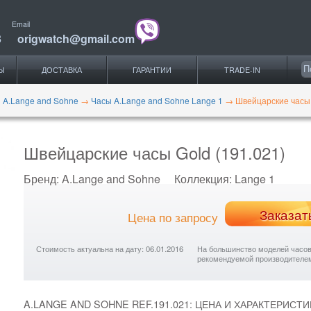
Email
3
origwatch@gmail.com
Ы
ДОСТАВКА
ГАРАНТИИ
TRADE-IN
 A.Lange and Sohne
→
Часы A.Lange and Sohne Lange 1
→
Швейцарские часы 
Швейцарские часы Gold (191.021)
Бренд:
A.Lange and Sohne
Коллекция:
Lange 1
Заказат
Цена по запросу
Стоимость актуальна на дату: 06.01.2016
На большинство моделей часов с
рекомендуемой производителе
A.LANGE AND SOHNE REF.191.021: ЦЕНА И ХАРАКТЕРИСТИ