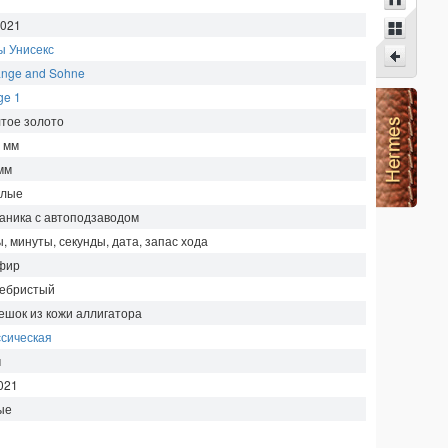
.021
ы Унисекс
ange and Sohne
ge 1
тое золото
5
мм
мм
глые
аника с автоподзаводом
, минуты, секунды, дата, запас хода
фир
ебристый
ешок из кожи аллигатора
ссическая
м
021
ые