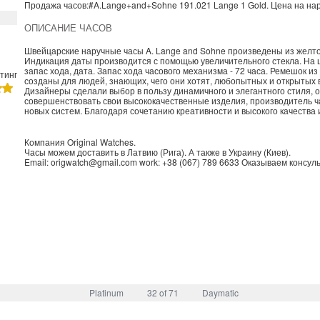
Продажа часов:
#A.Lange+and+Sohne
191.021
Lange 1
Gold. Цена на на
ОПИСАНИЕ ЧАСОВ
Швейцарские наручные часы A. Lange and Sohne произведены из желтого
Индикация даты производится с помощью увеличительного стекла. На 
запас хода, дата. Запас хода часового механизма - 72 часа. Ремешок из
тинг
созданы для людей, знающих, чего они хотят, любопытных и открытых
Дизайнеры сделали выбор в пользу динамичного и элегантного стиля,
совершенствовать свои высококачественные изделия, производитель ч
новых систем. Благодаря сочетанию креативности и высокого качества
Компания
Original Watches
.
Часы можем доставить в
Латвию
(
Рига
). А также в
Украину
(
Киев
).
Email:
origwatch@gmail.com
work:
+38 (067) 789 6633
Оказываем консуль
Platinum
32 of 71
Daymatic