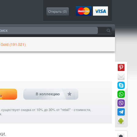
Моя коллекция
Открыть (
0
)
Gold (191.021)
ь
В коллекцию
уществует скидка от 10% до 30% от "retail" - стоимости,
м.
КИ.