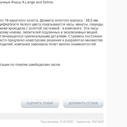
ручные
#часы
A.Lange and Sohne
.
 18-каратного золота. Диаметр золотого корпуса - 38,5 мм.
циферблате белого цвета показываются часы, минуты, секунды,
 кожи крокодила с золотой застежкой - в комплекте. Эти часы
 всему новому, любителей подлинных и эксклюзивных вещей.
 отличающегося оригинальными деталями. Стремясь постоянно
асто предлагал новаторские решения и разработал множество
 изделий, компания завоевала почет многих знаменитостей.
тации по покупке
швейцарских часов
.
ОЦЕНИТЬ ТОВАР
ДОБАВИТЬ ОТЗЫВ
Просмотров: 61813357 / Запросов: 4921845