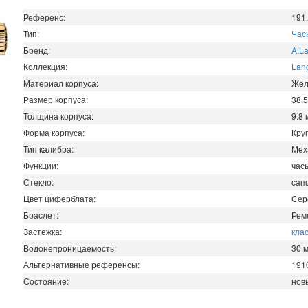
Референс:
191
Тип:
Час
Бренд:
A.L
Коллекция:
Lan
Материал корпуса:
Жел
Размер корпуса:
38.
Толщина корпуса:
9.8
Форма корпуса:
Кру
Тип калибра:
Мех
Функции:
часы
Стекло:
сап
Цвет циферблата:
Сер
Браслет:
Рем
Застежка:
кла
Водонепроницаемость
:
30
Альтернативные референсы:
191
Состояние:
нов