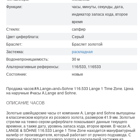
Функции:
часы, минуты, секунды, дата,
индикатор запаса хода, второе
время
Стекло:
сапфир
Цвет циферблата:
Серый
Браслет:
Браслет золотой
Застежка:
раскладная
Водонепроницаемость
:
30
м
Альтернативные референсы:
116/533, 116533
Состояние:
новые
Продажа часов:
#A.Lange+and+Sohne
116.533
Lange 1
Time Zone. Цена
на наручные
#часы
A.Lange and Sohne
.
ОПИСАНИЕ ЧАСОВ
Золотые швейцарские часы от компании A. Lange and Sohne выпущены
в классическом корпусе из розового золота, размером 41.9 мм. Золотые
стрелки на темно-сером циферблате показывают данные текущего
времени, а также дату, уровень запаса хода, второе время. В часах A.
LANGE & SÖHNE 116.533 Lange 1 Time Zone находится мануфактурный
калибр от производителя, который работает от ручного подзавода. С
помощью браслета из розового золота и раскладной застежки из