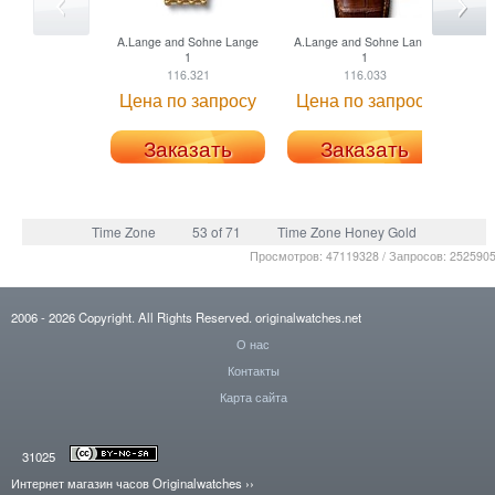
A.Lange and Sohne
Lange
A.Lange and Sohne
Lange
A.L
1
1
116.321
116.033
Цена по запросу
Цена по запросу
Це
Заказать
Заказать
Time Zone
53 of 71
Time Zone Honey Gold
Просмотров: 47119328 / Запросов: 252590
2006
- 2026
Copyright. All Rights Reserved.
originalwatches.net
О нас
Контакты
Карта сайта
31025
Интернет магазин часов Originalwatches
››