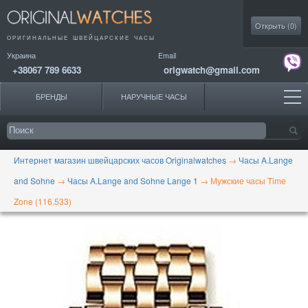
Моя коллекция
Открыть (
0
)
ОРИГИНАЛЬНЫЕ
ШВЕЙЦАРСКИЕ ЧАСЫ
Украина
Email
+38067 789 6633
origwatch@gmail.com
БРЕНДЫ
НАРУЧНЫЕ ЧАСЫ
Интернет магазин швейцарских часов Originalwatches
→
Часы A.Lange
and Sohne
→
Часы A.Lange and Sohne Lange 1
→
Мужские часы Time
Zone (116.533)