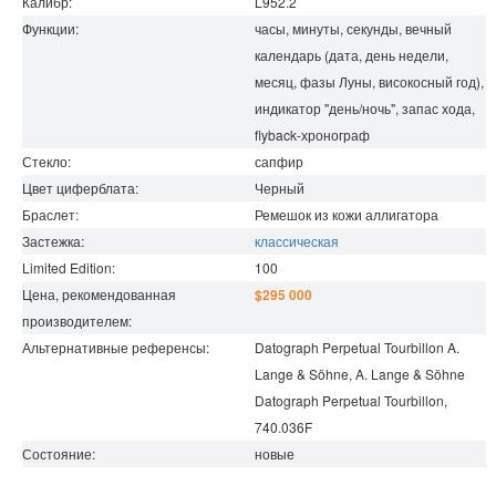
Калибр:
L952.2
Функции:
часы, минуты, секунды, вечный
календарь (дата, день недели,
месяц, фазы Луны, високосный год),
индикатор "день/ночь", запас хода,
flyback-хронограф
Стекло:
сапфир
Цвет циферблата:
Черный
Браслет:
Ремешок из кожи аллигатора
Застежка:
классическая
Limited Edition:
100
Цена, рекомендованная
$295 000
производителем:
Альтернативные референсы:
Datograph Perpetual Tourbillon A.
Lange & Söhne, A. Lange & Söhne
Datograph Perpetual Tourbillon,
740.036F
Состояние:
новые