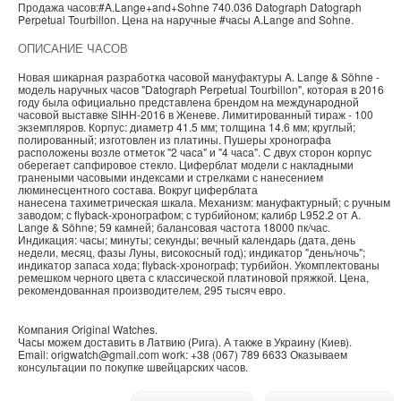
Продажа часов:
#A.Lange+and+Sohne
740.036
Datograph
Datograph
Perpetual Tourbillon. Цена на наручные
#часы
A.Lange and Sohne
.
ОПИСАНИЕ ЧАСОВ
Новая шикарная разработка часовой мануфактуры A. Lange & Söhne -
модель наручных часов "Datograph Perpetual Tourbillon", которая в 2016
году была официально представлена брендом на международной
часовой выставке SIHH-2016 в Женеве. Лимитированный тираж - 100
экземпляров. Корпус: диаметр 41.5 мм; толщина 14.6 мм; круглый;
полированный; изготовлен из платины. Пушеры хронографа
расположены возле отметок "2 часа" и "4 часа". С двух сторон корпус
оберегает сапфировое стекло. Циферблат модели с накладными
гранеными часовыми индексами и стрелками с нанесением
люминесцентного состава. Вокруг циферблата
нанесена тахиметрическая шкала. Механизм: мануфактурный; с ручным
заводом; с flyback-хронографом; с турбийоном; калибр L952.2 от A.
Lange & Söhne; 59 камней; балансовая частота 18000 пк/час.
Индикация: часы; минуты; секунды; вечный календарь (дата, день
недели, месяц, фазы Луны, високосный год); индикатор "день/ночь";
индикатор запаса хода; flyback-хронограф; турбийон. Укомплектованы
ремешком черного цвета с классической платиновой пряжкой. Цена,
рекомендованная производителем, 295 тысяч евро.
Компания
Original Watches
.
Часы можем доставить в
Латвию
(
Рига
). А также в
Украину
(
Киев
).
Email:
origwatch@gmail.com
work:
+38 (067) 789 6633
Оказываем
консультации по покупке
швейцарских часов
.