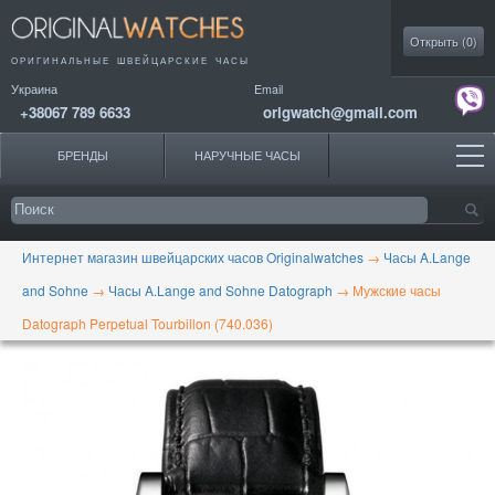
Моя коллекция
Открыть (
0
)
ОРИГИНАЛЬНЫЕ
ШВЕЙЦАРСКИЕ ЧАСЫ
Украина
Email
+38067 789 6633
origwatch@gmail.com
БРЕНДЫ
НАРУЧНЫЕ ЧАСЫ
Интернет магазин швейцарских часов Originalwatches
→
Часы A.Lange
and Sohne
→
Часы A.Lange and Sohne Datograph
→
Мужские часы
Datograph Perpetual Tourbillon (740.036)