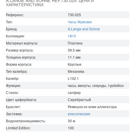
A.LANGE AND SOHNE REF.730.025: ЦЕНА И
ХАРАКТЕРИСТИКИ.
Референс:
730.025
Тип:
Часы Мужские
Бренд:
A.Lange and Sohne
Коллекция:
1815
Материал корпуса:
Платина
Размер корпуса:
39.5
мм
Толщина корпуса:
11.1
мм
Форма корпуса:
Круглые
Тип калибра:
Механика
Калибр:
L102.1
Функции:
часы, минуты, секунды, турбийон
Стекло:
сапфир
Цвет циферблата:
Серебристый
Браслет:
Ремешок из кожи аллигатора
Застежка:
классическая
Водонепроницаемость
:
30
м
Limited Edition:
100