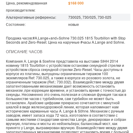
Цена, рекомендованная
$168 000
производителем:
Альтернативные референсы:
730025, 730/025, 730-025
Состояние:
новые
Продажа часов:
#A.Lange+and+Sohne
730.025
1815
Tourbillon with Stop
Seconds and Zero-Reset. Цена на наручные
#часы
A.Lange and Sohne
.
ОПИСАНИЕ ЧАСОВ
Компания А. Lange & Soehne представила на выставке SIHH 2014
новинку 1815 Tourbillon с устройством остановки секундной стрелки и
устройством сброса секундной стрелки Zero-Reset. Часы доступны в
корпусе из платины, выпущены ограниченным тиражом 100
экземпляров Ref: 730.025, а также в корпусе из розового золота, не
ограниченным тиражом (Ref.: 730.032). Взаимодействие между двумя
запатентованными механизмами дает возможность остановить
механизм ,при коррекции времени, и установить время с точностью до
секунды. Несомненно это очень полезная и сложная функция так как в
большинстве часов с турбийоном, сам турбийон не может быть
остановлен. Арабские цифрами прекрасно сочетаются с минутной
шкалой в виде железнодорожной линии, которая напоминает нам
исторические карманные часы A. Lange & Söhne. Механизм с ручным
заводом, имеет запаса хода 72 часа, изготовлен в соответствии с
самыми жесткими стандартами качества Lange, декорирован и собран
вручную, платины и мосты из нейзильбера; балансовый мост, как
принято у Lange, выгравирован вручную. Взаимодействие между двумя
запатентованных механизмами позволяет установить время с большой