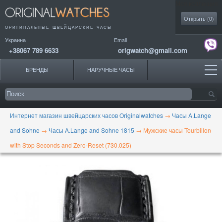
Моя коллекция
Открыть (
0
)
ОРИГИНАЛЬНЫЕ
ШВЕЙЦАРСКИЕ ЧАСЫ
Украина
Email
+38067 789 6633
origwatch@gmail.com
БРЕНДЫ
НАРУЧНЫЕ ЧАСЫ
Интернет магазин швейцарских часов Originalwatches
→
Часы A.Lange
and Sohne
→
Часы A.Lange and Sohne 1815
→
Мужские часы Tourbillon
with Stop Seconds and Zero-Reset (730.025)