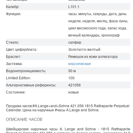
Калибр:
L101.1
Функции:
часы, минуты, секунды, дата, день
недели, неделя, месяц, фаза луны,
цикл високосного года, запас хода,
вечный календарь, хронограф
Стекло:
сапфир
Цвет циферблата:
Золотисто-желтый
Браслет:
Ремешок из кожи аллигатора
Застежка:
классическая
Водонепроницаемость
:
30
м
Limited Edition:
100
Альтернативные референсы:
421056
Состояние:
новые
Продажа часов:
#A.Lange+and+Sohne
421.056
1815
Rattrapante Perpetual
Calendar. Цена на наручные
#часы
A.Lange and Sohne
.
ОПИСАНИЕ ЧАСОВ
Швейцарские наручные часы A. Lange and Sohne - 1815 Rattrapante
Perpetual Calendar 421.056 в корпусе из белого золота, диаметром 41.9