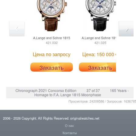
A.Lange and Sohne
1815
A.Lange and Sohne
1815
421.032
421.025
Цена по запросу
Цена: 150 000 €
Заказать
Заказать
Chronograph 2021 Concorso Edition
37 of 37
165 Years -
Homage to F.A. Lange 1815 Moonphase
Просмотров: 24209586 / Запросов: 163679
2006
- 2026
Copyright. All Rights Reserved.
originalwatches.net
О нас
Контакты