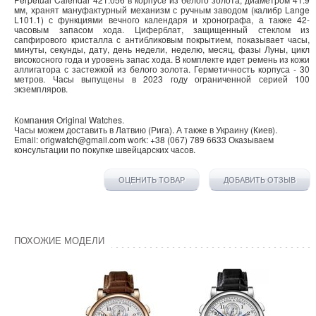
мм, хранят мануфактурный механизм с
ручным заводом (калибр Lange
L101.1) с функциями вечного календаря и хронографа, а также 42-
часовым запасом хода. Циферблат, защищенный стеклом из
сапфирового кристалла с антибликовым покрытием, показывает
часы,
минуты, секунды, дату, день недели, неделю, месяц, фазы Луны, цикл
високосного года и уровень запас хода. В комплекте идет ремень из кожи
аллигатора с застежкой из белого золота. Герметичность корпуса - 30
метров. Часы выпущены в 2023 году ограниченной серией 100
экземпляров.
Компания
Original Watches
.
Часы можем доставить в
Латвию
(
Рига
). А также в
Украину
(
Киев
).
Email:
origwatch@gmail.com
work:
+38 (067) 789 6633
Оказываем
консультации по покупке
швейцарских часов
.
ОЦЕНИТЬ ТОВАР
ДОБАВИТЬ ОТЗЫВ
ПОХОЖИЕ МОДЕЛИ