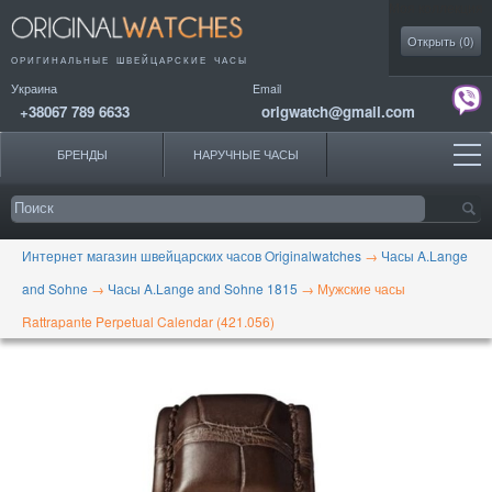
Моя коллекция
Открыть (
0
)
ОРИГИНАЛЬНЫЕ
ШВЕЙЦАРСКИЕ ЧАСЫ
Украина
Email
+38067 789 6633
origwatch@gmail.com
БРЕНДЫ
НАРУЧНЫЕ ЧАСЫ
Интернет магазин швейцарских часов Originalwatches
→
Часы A.Lange
and Sohne
→
Часы A.Lange and Sohne 1815
→
Мужские часы
Rattrapante Perpetual Calendar (421.056)