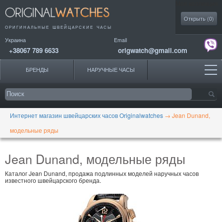
Моя коллекция
Открыть (
0
)
ОРИГИНАЛЬНЫЕ
ШВЕЙЦАРСКИЕ ЧАСЫ
Украина
Email
+38067 789 6633
origwatch@gmail.com
БРЕНДЫ
НАРУЧНЫЕ ЧАСЫ
Интернет магазин швейцарских часов Originalwatches
→
Jean Dunand,
модельные ряды
Jean Dunand, модельные ряды
Каталог Jean Dunand, продажа подлинных моделей наручных часов
известного швейцарского бренда.