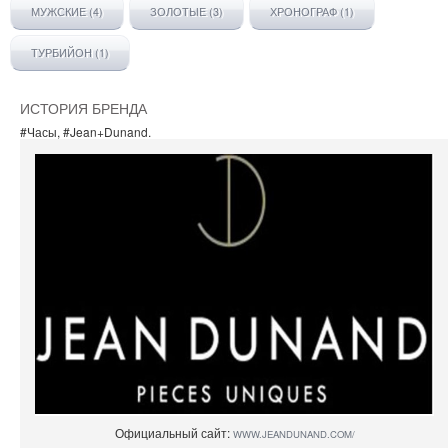
МУЖСКИЕ (4)
ЗОЛОТЫЕ (3)
ХРОНОГРАФ (1)
ТУРБИЙОН (1)
ИСТОРИЯ БРЕНДА
#Часы
,
#Jean+Dunand
.
Официальный сайт:
WWW.JEANDUNAND.COM/