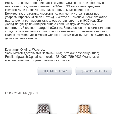
марки стали двусторонние часы Reverso. Они воплотили эстетику и
изысканность доминировавшего в 30-е гг. ХХ века стиля арт-деко.
Reverso были разработаны для колониальных офицеров Ее
Величества, страстных игроков в поло, и могли устоять даже под
ударами игровых клюшек. Сотрудничество с Эдмоном Жеже оказалось
настолько на тот момент оказалось успешным, что в 1937 году Жак-
Давид ЛеКультр принял решение о слиянии двух легендарных
предприятий в одно – Jaeger-LeCoultre. В послевоенное время компания
создала свой первый автоматический механизм, положивший начало
коллекция Memovox и Master Control с такими функциями, как будильник,
дата и часовые пояса.
Компания
Original Watches
.
Часы можем доставить в
Латвию
(
Рига
). А также в
Украину
(
Киев
).
Email:
origwatch@gmail.com
work:
+38 (067) 789 6633
Оказываем
консультации по покупке
швейцарских часов
.
ОЦЕНИТЬ ТОВАР
ДОБАВИТЬ ОТЗЫВ
ПОХОЖИЕ МОДЕЛИ