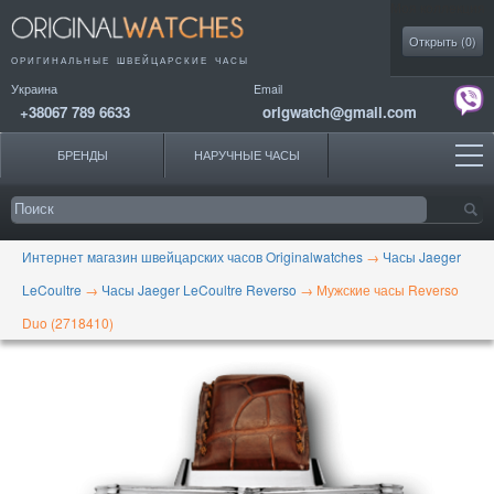
Моя коллекция
Открыть (
0
)
ОРИГИНАЛЬНЫЕ
ШВЕЙЦАРСКИЕ ЧАСЫ
Украина
Email
+38067 789 6633
origwatch@gmail.com
БРЕНДЫ
НАРУЧНЫЕ ЧАСЫ
Интернет магазин швейцарских часов Originalwatches
→
Часы Jaeger
LeCoultre
→
Часы Jaeger LeCoultre Reverso
→
Мужские часы Reverso
Duo (2718410)