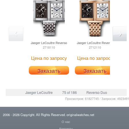
Jaeger LeCoultre
Reverso
Jaeger LeCoultre
Reverso
2718110
2712110
Цена по запросу
Цена по запросу
Заказать
Заказать
Jaeger LeCoultre
75 of 186
Reverso Duo
Просмотров: 61827745 / Запросов: 492349
2006
- 2026
Copyright. All Rights Reserved.
originalwatches.net
О нас
Контакты