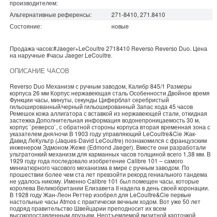
производителем:
Альтернативные референсы:
271-8410, 271.8410
Состояние:
новые
Продажа часов:
#Jaeger+LeCoultre
2718410
Reverso
Reverso Duo. Цена
на наручные
#часы
Jaeger LeCoultre
.
ОПИСАНИЕ ЧАСОВ
Reverso Duo Механизм с ручным заводом, Калибр 845/1 Размеры
корпуса 26 мм Корпус нержавеющая сталь Особенности Двойное время
Функции часы, минуты, секунды Циферблат серебристый
гильошированный/черный гильошированный Запас хода 45 часов
Ремешок кожа аллигатора с вставкой из нержавеющей стали, откидная
застежка Дополнительная информация водонепроницаемость 30 м,
корпус `реверсо`, с обратной стороны корпуса вторая временная зона с
указателем дня/ночи В 1903 году управляющий LeCoultre&Cie Жак-
Давид ЛеКультр (Jaques-David LeCoultre) познакомился с французским
инженером Эдмоном Жеже (Edmond Jaeger). Вместе они разработали
ультратонкий механизм для карманных часов толщиной всего 1,38 мм. В
1929 году года последовало изобретение Calibre 101 – самого
миниатюрного часового механизма в мире с ручным заводом. По
прошествии более чем ста лет превзойти рекорд гениального тандема
не удалось никому. Именно Calibre 101 был помещен часы, которые
королева Великобритании Елизавета II надела в день своей коронации.
В 1928 году Жан-Леон Реттер изобрел для LeCoultre&Cie первые
настольные часы Atmos с практически вечным ходом. Вот уже 50 лет
подряд правительство Швейцарии преподносит их всем
высокопоставленным друзьям. Неотъемлемой визитной карточкой