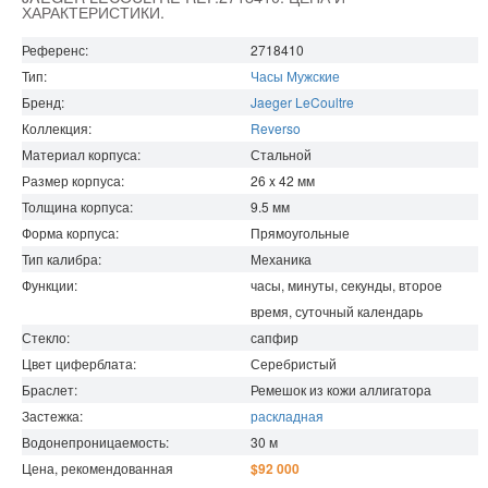
ХАРАКТЕРИСТИКИ.
Референс:
2718410
Тип:
Часы Мужские
Бренд:
Jaeger LeCoultre
Коллекция:
Reverso
Материал корпуса:
Стальной
Размер корпуса:
26 x 42
мм
Толщина корпуса:
9.5
мм
Форма корпуса:
Прямоугольные
Тип калибра:
Механика
Функции:
часы, минуты, секунды, второе
время, суточный календарь
Стекло:
сапфир
Цвет циферблата:
Серебристый
Браслет:
Ремешок из кожи аллигатора
Застежка:
раскладная
Водонепроницаемость
:
30
м
Цена, рекомендованная
$92 000