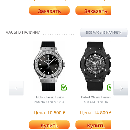
Заказать
Заказать
ЧАСЫ В НАЛИЧИИ
ВСЕ ЧАСЫ В НАЛИЧИИ
Hublot
Classic Fusion
Hublot
Classic Fusion
H
565.NX.1470.rx.1204
525.CM.0170.RX
Цена: 10 500 €
Цена: 14 800 €
Ц
Купить
Купить