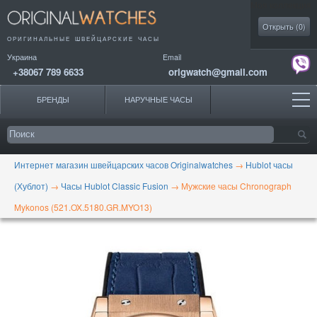
Моя коллекция
Открыть (
0
)
ОРИГИНАЛЬНЫЕ
ШВЕЙЦАРСКИЕ ЧАСЫ
Украина
Email
+38067 789 6633
origwatch@gmail.com
БРЕНДЫ
НАРУЧНЫЕ ЧАСЫ
Интернет магазин швейцарских часов Originalwatches
→
Hublot часы
(Хублот)
→
Часы Hublot Classic Fusion
→
Мужские часы Chronograph
Mykonos (521.OX.5180.GR.MYO13)