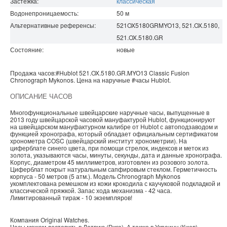
Застежка:
классическая
Водонепроницаемость
:
50
м
Альтернативные референсы:
521OX5180GRMYO13, 521.OX.5180,
521.OX.5180.GR
Состояние:
новые
Продажа часов:
#Hublot
521.OX.5180.GR.MYO13
Classic Fusion
Chronograph Mykonos. Цена на наручные
#часы
Hublot
.
ОПИСАНИЕ ЧАСОВ
Многофункциональные швейцарские наручные часы, выпущенные в
2013 году швейцарской часовой мануфактурой Hublot, функционируют
на швейцарском мануфактурном калибре от Hublot с автоподзаводом и
функцией хронографа, который обладает официальным сертификатом
хронометра COSC (швейцарский институт хронометрии). На
циферблате синего цвета, при помощи стрелок, индексов и меток из
золота, указываются часы, минуты, секунды, дата и данные хронографа.
Корпус, диаметром 45 миллиметров, изготовлен из розового золота.
Циферблат покрыт натуральным сапфировым стеклом. Герметичность
корпуса - 50 метров (5 атм.). Модель Chronograph Mykonos
укомплектована ремешком из кожи крокодила с каучуковой подкладкой и
классической пряжкой. Запас хода механизма - 42 часа.
Лимитированный тираж - 10 экземпляров!
Компания
Original Watches
.
Часы можем доставить в
Латвию
(
Рига
). А также в
Украину
(
Киев
).