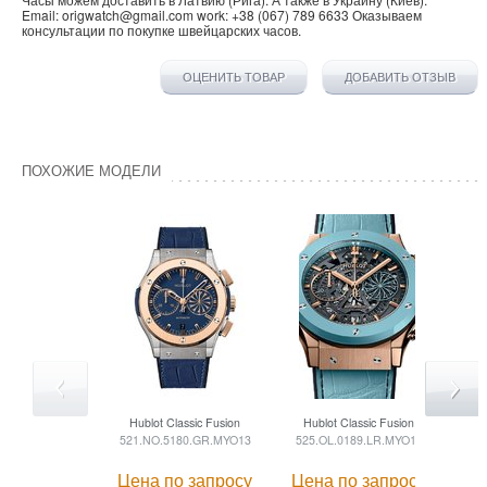
Email:
origwatch@gmail.com
work:
+38 (067) 789 6633
Оказываем
консультации по покупке
швейцарских часов
.
ОЦЕНИТЬ ТОВАР
ДОБАВИТЬ ОТЗЫВ
ПОХОЖИЕ МОДЕЛИ
Hublot
Classic Fusion
Hublot
Classic Fusion
H
521.NO.5180.GR.MYO13
525.OL.0189.LR.MYO19
52
Цена по запросу
Цена по запросу
Це