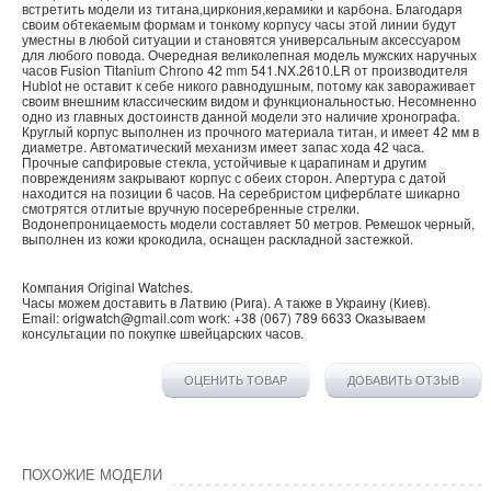
встретить модели из титана,циркония,керамики и карбона. Благодаря
своим обтекаемым формам и тонкому корпусу часы этой линии будут
уместны в любой ситуации и становятся универсальным аксессуаром
для любого повода. Очередная великолепная модель мужских наручных
часов Fusion Titanium Chrono 42 mm 541.NX.2610.LR от производителя
Hublot не оставит к себе никого равнодушным, потому как завораживает
своим внешним классическим видом и функциональностью. Несомненно
одно из главных достоинств данной модели это наличие хронографа.
Круглый корпус выполнен из прочного материала титан, и имеет 42 мм в
диаметре. Автоматический механизм имеет запас хода 42 часа.
Прочные сапфировые стекла, устойчивые к царапинам и другим
повреждениям закрывают корпус с обеих сторон. Апертура с датой
находится на позиции 6 часов. На серебристом циферблате шикарно
смотрятся отлитые вручную посеребренные стрелки.
Водонепроницаемость модели составляет 50 метров. Ремешок черный,
выполнен из кожи крокодила, оснащен раскладной застежкой.
Компания
Original Watches
.
Часы можем доставить в
Латвию
(
Рига
). А также в
Украину
(
Киев
).
Email:
origwatch@gmail.com
work:
+38 (067) 789 6633
Оказываем
консультации по покупке
швейцарских часов
.
ОЦЕНИТЬ ТОВАР
ДОБАВИТЬ ОТЗЫВ
ПОХОЖИЕ МОДЕЛИ