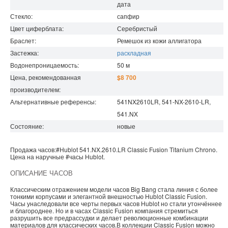
дата
Стекло:
сапфир
Цвет циферблата:
Серебристый
Браслет:
Ремешок из кожи аллигатора
Застежка:
раскладная
Водонепроницаемость
:
50
м
Цена, рекомендованная
$8 700
производителем:
Альтернативные референсы:
541NX2610LR, 541-NX-2610-LR,
541.NX
Состояние:
новые
Продажа часов:
#Hublot
541.NX.2610.LR
Classic Fusion
Titanium Chrono.
Цена на наручные
#часы
Hublot
.
ОПИСАНИЕ ЧАСОВ
Классическим отражением модели часов Big Bang стала линия с более
тонкими корпусами и элегантной внешностью Hublot Classic Fusion.
Часы унаследовали все черты первых часов Hublot но стали утончённее
и благороднее. Но и в часах Classic Fusion компания стремиться
разрушить все предрассудки и делает революционные комбинации
материалов для классических часов.В коллекции Classic Fusion можно