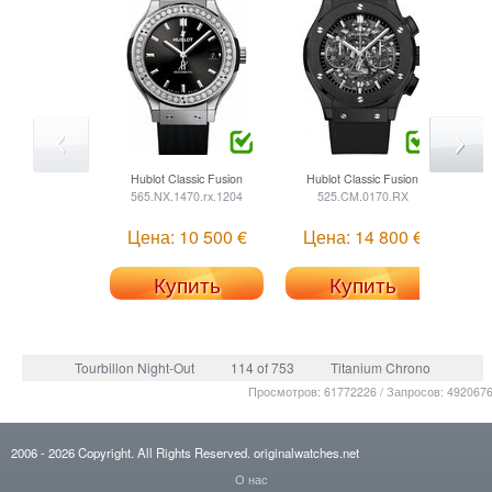
Hublot
Classic Fusion
Hublot
Classic Fusion
H
565.NX.1470.rx.1204
525.CM.0170.RX
Цена: 10 500 €
Цена: 14 800 €
Ц
Купить
Купить
Tourbillon Night-Out
114 of 753
Titanium Chrono
Просмотров: 61772226 / Запросов: 492067
2006
- 2026
Copyright. All Rights Reserved.
originalwatches.net
О нас