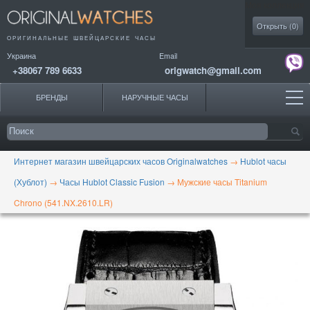
Моя коллекция
Открыть (
0
)
ОРИГИНАЛЬНЫЕ
ШВЕЙЦАРСКИЕ ЧАСЫ
Украина
Email
+38067 789 6633
origwatch@gmail.com
БРЕНДЫ
НАРУЧНЫЕ ЧАСЫ
Интернет магазин швейцарских часов Originalwatches
→
Hublot часы
(Хублот)
→
Часы Hublot Classic Fusion
→
Мужские часы Titanium
Chrono (541.NX.2610.LR)