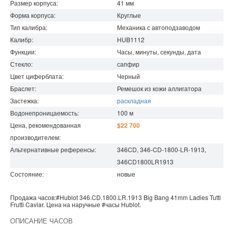
Размер корпуса:
41
мм
Форма корпуса:
Круглые
Тип калибра:
Механика с автоподзаводом
Калибр:
HUB1112
Функции:
Часы, минуты, секунды, дата
Стекло:
сапфир
Цвет циферблата:
Черный
Браслет:
Ремешок из кожи аллигатора
Застежка:
раскладная
Водонепроницаемость
:
100
м
Цена, рекомендованная
$22 700
производителем:
Альтернативные референсы:
346CD, 346-CD-1800-LR-1913,
346CD1800LR1913
Состояние:
новые
Продажа часов:
#Hublot
346.CD.1800.LR.1913
Big Bang 41mm Ladies
Tutti
Frutti Caviar. Цена на наручные
#часы
Hublot
.
ОПИСАНИЕ ЧАСОВ