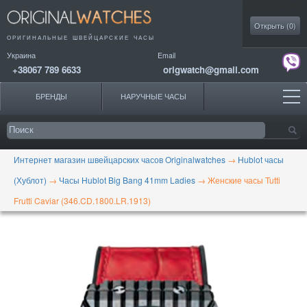
Моя коллекция
Открыть (
0
)
ОРИГИНАЛЬНЫЕ
ШВЕЙЦАРСКИЕ ЧАСЫ
Украина
Email
+38067 789 6633
origwatch@gmail.com
БРЕНДЫ
НАРУЧНЫЕ ЧАСЫ
Интернет магазин швейцарских часов Originalwatches
→
Hublot часы
(Хублот)
→
Часы Hublot Big Bang 41mm Ladies
→
Женские часы Tutti
Frutti Caviar (346.CD.1800.LR.1913)