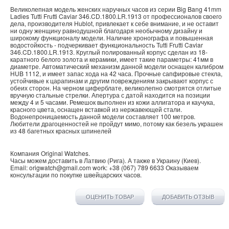
Великолепная модель женских наручных часов из серии Big Bang 41mm
Ladies Tutti Frutti Caviar 346.CD.1800.LR.1913 от профессионалов своего
дела, производителя Hublot, привлекает к себе внимание, и не оставит
ни одну женщину равнодушной благодаря необычному дизайну и
широкому функционалу модели. Наличие хронографа и повышенная
водостойкость - подчеркивает функциональность Tutti Frutti Caviar
346.CD.1800.LR.1913. Круглый полированный корпус сделан из 18-
каратного белого золота и керамики, имеет такие параметры: 41мм в
диаметре. Автоматический механизм данной модели оснащен калибром
HUB 1112, и имеет запас хода на 42 часа. Прочные сапфировые стекла,
устойчивые к царапинам и другим повреждениям закрывают корпус с
обеих сторон. На черном циферблате, великолепно смотрятся отлитые
вручную стальные стрелки. Апертура с датой находится на позиции
между 4 и 5 часами. Ремешок выполнен из кожи аллигатора и каучука,
красного цвета, оснащен вставкой из нержавеющей стали.
Водонепроницаемость данной модели составляет 100 метров.
Любители драгоценностей не пройдут мимо, потому как безель украшен
из 48 багетных красных шпинелей
Компания
Original Watches
.
Часы можем доставить в
Латвию
(
Рига
). А также в
Украину
(
Киев
).
Email:
origwatch@gmail.com
work:
+38 (067) 789 6633
Оказываем
консультации по покупке
швейцарских часов
.
ОЦЕНИТЬ ТОВАР
ДОБАВИТЬ ОТЗЫВ