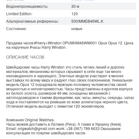
Водонепроницаемость
:
30
м
Limited Edition:
120
Альтернативные референсы:
500/MMEB46WL.K
Состояние:
новые
Продажа часов:
#Harry+Winston
OPUMHM46WW001
Opus
Opus 12. Цена
на наручные
#часы
Harry Winston
.
ОПИСАНИЕ ЧАСОВ
Швейцарские часы Harry Winston это стиль четких линий и дорогих
материалов, механизмы которых скрывают в себе еще так много
неизведанного и чарующего. Элитные модели участвуют в многих
выставках по всему миру и радуют глаз своих поклонников. Уникальная
модель Opus 12 порадовала мужскую половину человечества своей
мощностью и неповторимостью. Часы представлены в круглом корпусе
из белого золота, размером 46 мм, оснащены механикой с
автоподзаводом и такими функциями, как: часы, минуты, секунды, запас
хода и поставляются на ремешке из кожи аллигатора черного цвета.
Отличная модель выходит с лимитом 120 экземпляров.
Компания
Original Watches
.
Часы можем доставить в
Латвию
(
Рига
). А также в
Украину
(
Киев
).
Email:
origwatch@gmail.com
work:
+38 (067) 789 6633
Оказываем
консультации по покупке
швейцарских часов
.