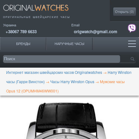
Моя коллекция
Открыть (
0
)
ОРИГИНАЛЬНЫЕ
ШВЕЙЦАРСКИЕ ЧАСЫ
Украина
Email
+38067 789 6633
origwatch@gmail.com
БРЕНДЫ
НАРУЧНЫЕ ЧАСЫ
Интернет магазин швейцарских часов Originalwatches
→
Harry Winston
часы (Гарри Винстон)
→
Часы Harry Winston Opus
→
Мужские часы
Opus 12 (OPUMHM46WW001)