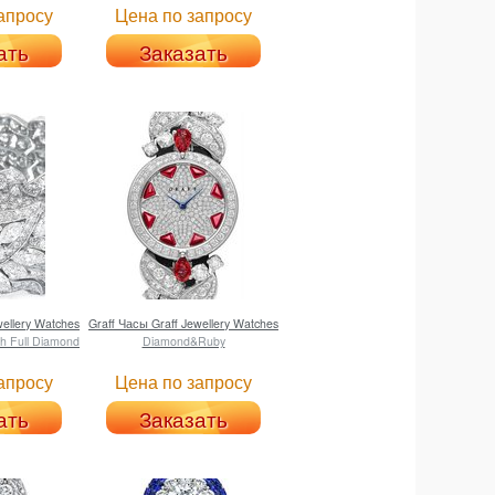
апросу
Цена по запросу
ать
Заказать
ellery Watches
Graff
Часы Graff Jewellery Watches
 Full Diamond
Diamond&Ruby
апросу
Цена по запросу
ать
Заказать