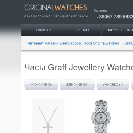
Украина
+38067 789 663
ОРИГИНАЛЬНЫЕ
ШВЕЙЦАРСКИЕ ЧАСЫ
ГЛАВНАЯ
БРЕНДЫ
НАРУЧНЫЕ ЧАС
Интернет магазин швейцарских часов Originalwatches
→
Graf
Часы Graff Jewellery Watch
МУЖСКИЕ (8)
ЖЕНСКИЕ (90)
УНИСЕКС (1)