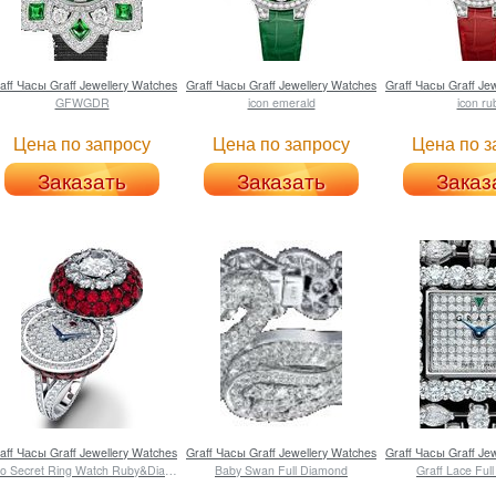
aff
Часы Graff Jewellery Watches
Graff
Часы Graff Jewellery Watches
Graff
Часы Graff Jew
GFWGDR
icon emerald
icon ru
Цена по запросу
Цена по запросу
Цена по з
Заказать
Заказать
Заказ
aff
Часы Graff Jewellery Watches
Graff
Часы Graff Jewellery Watches
Graff
Часы Graff Jew
Halo Secret Ring Watch Ruby&Diamond
Baby Swan Full Diamond
Graff Lace Ful