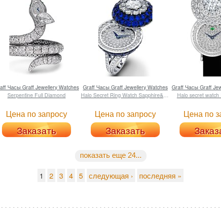
aff
Часы Graff Jewellery Watches
Graff
Часы Graff Jewellery Watches
Graff
Часы Graff Jew
Serpentine Full Diamond
Halo Secret Ring Watch Sapphire&Diamond
Halo secret watch
Цена по запросу
Цена по запросу
Цена по з
Заказать
Заказать
Заказ
показать еще 24...
1
2
3
4
5
следующая ›
последняя »