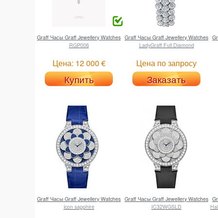
Graff
Часы Graff Jewellery Watches
Graff
Часы Graff Jewellery Watches
Gr
RGP006
LadyGraff Full Diamond
Цена: 12 000 €
Цена по запросу
Купить
Заказать
Graff
Часы Graff Jewellery Watches
Graff
Часы Graff Jewellery Watches
Gr
icon sapphire
IC32WGSLD