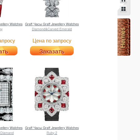
ellery Watches
Graff
Часы Graff Jewellery Watches
by
Diamond&Carved Emerald
апросу
Цена по запросу
ать
Заказать
ellery Watches
Graff
Часы Graff Jewellery Watches
l Diamand
Ruby 2