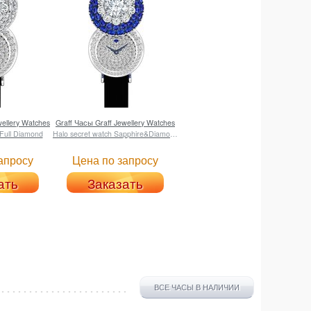
ellery Watches
Graff
Часы Graff Jewellery Watches
 Full Diamond
Halo secret watch Sapphire&Diamond
апросу
Цена по запросу
ать
Заказать
ВСЕ ЧАСЫ В НАЛИЧИИ