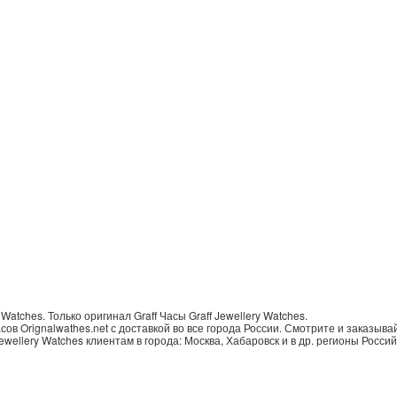
 Watches.
Только
оригинал Graff Часы Graff Jewellery Watches
.
в Orignalwathes.net с доставкой во все города России. Смотрите и заказывайт
ewellery Watches клиентам в города: Москва, Хабаровск и в др. регионы Россий