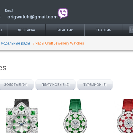
Email
3
origwatch@gmail.com
Ы
ДОСТАВКА
ГАРАНТИИ
TRADE-IN
f, модельные ряды
→
Часы Graff Jewellery Watches
es
ЗОЛОТЫЕ (94)
ПЛАТИНОВЫЕ (2)
ТУРБИЙОН (3)