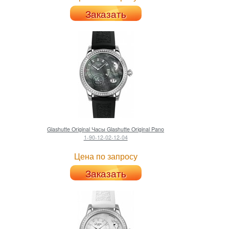
Заказать
Glashutte Original
Часы Glashutte Original Pano
1-90-12-02-12-04
Цена по запросу
Заказать