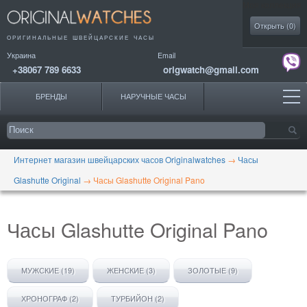
Моя коллекция
Открыть (
0
)
ОРИГИНАЛЬНЫЕ
ШВЕЙЦАРСКИЕ ЧАСЫ
Украина
Email
+38067 789 6633
origwatch@gmail.com
БРЕНДЫ
НАРУЧНЫЕ ЧАСЫ
Интернет магазин швейцарских часов Originalwatches
→
Часы
Glashutte Original
→
Часы Glashutte Original Pano
Часы Glashutte Original Pano
МУЖСКИЕ (19)
ЖЕНСКИЕ (3)
ЗОЛОТЫЕ (9)
ХРОНОГРАФ (2)
ТУРБИЙОН (2)