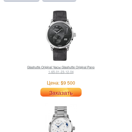
Glashutte Original
Часы Glashutte Original Pano
1-65-01-23-12-04
Цена: $9 500
Заказать