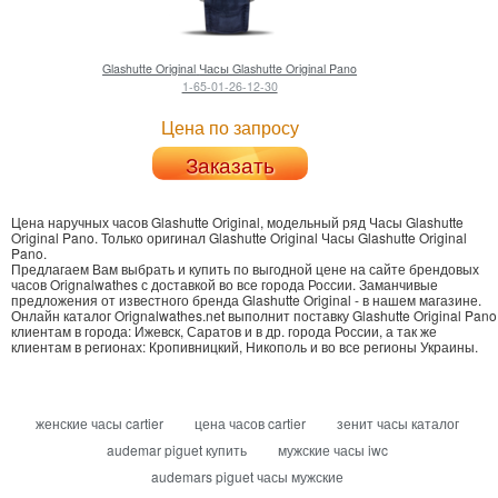
Glashutte Original
Часы Glashutte Original Pano
1-65-01-26-12-30
Цена по запросу
Заказать
Цена наручных часов Glashutte Original, модельный ряд Часы Glashutte
Original Pano.
Только
оригинал Glashutte Original Часы Glashutte Original
Pano
.
Предлагаем Вам выбрать и купить по выгодной цене на сайте брендовых
часов Orignalwathes с доставкой во все города России. Заманчивые
предложения от известного бренда Glashutte Original - в нашем магазине.
Онлайн каталог Orignalwathes.net выполнит поставку Glashutte Original Pano
клиентам в города: Ижевск, Саратов и в др. города России, а так же
клиентам в регионах: Кропивницкий, Никополь и во все регионы Украины.
женские часы cartier
цена часов cartier
зенит часы каталог
audemar piguet купить
мужские часы iwc
audemars piguet часы мужские