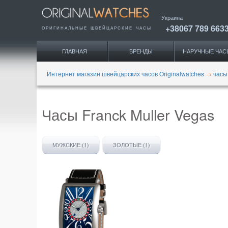
Украина
+38067 789 663
ОРИГИНАЛЬНЫЕ
ШВЕЙЦАРСКИЕ ЧАСЫ
ГЛАВНАЯ
БРЕНДЫ
НАРУЧНЫЕ ЧАС
Интернет магазин швейцарских часов Originalwatches
→
часы
Часы Franck Muller Vegas
МУЖСКИЕ (1)
ЗОЛОТЫЕ (1)