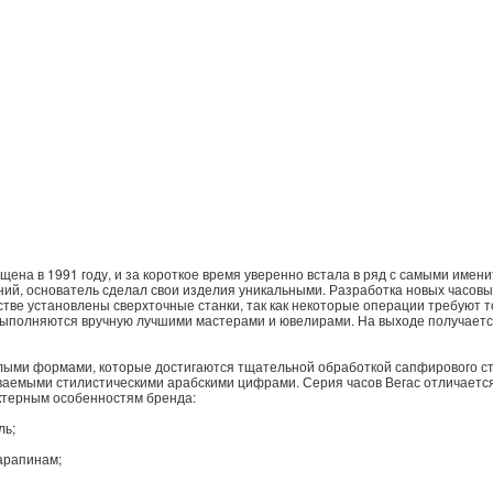
на в 1991 году, и за короткое время уверенно встала в ряд с самыми име
ий, основатель сделал свои изделия уникальными. Разработка новых часов
тве установлены сверхточные станки, так как некоторые операции требуют т
 выполняются вручную лучшими мастерами и ювелирами. На выходе получаетс
ми формами, которые достигаются тщательной обработкой сапфирового стек
ваемыми стилистическими арабскими цифрами. Серия часов Вегас отличается
актерным особенностям бренда:
ль;
арапинам;