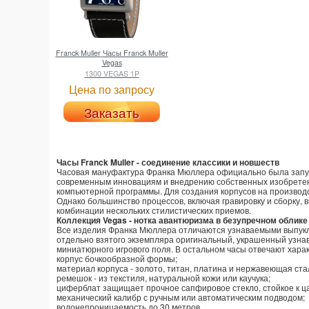
Franck Muller
Часы Franck Muller
Vegas
1300 VEGAS 1P
Цена по запросу
Заказать
Часы Franck Muller - соединение классики и новшеств
Часовая мануфактура Франка Мюллера официально была запуще
современным инновациям и внедрению собственных изобретен
компьютерной программы. Для создания корпусов на производс
Однако большинство процессов, включая гравировку и сборку,
комбинации нескольких стилистических приемов.
Коллекция Vegas - нотка авантюризма в безупречном облике
Все изделия Франка Мюллера отличаются узнаваемыми выпуклы
отдельно взятого экземпляра оригинальный, украшенный узна
миниатюрного игрового поля. В остальном часы отвечают хар
корпус бочкообразной формы;
материал корпуса - золото, титан, платина и нержавеющая ста
ремешок - из текстиля, натуральной кожи или каучука;
циферблат защищает прочное сапфировое стекло, стойкое к ц
механический калибр с ручным или автоматическим подводом;
водонепроницаемость до 30 метров.