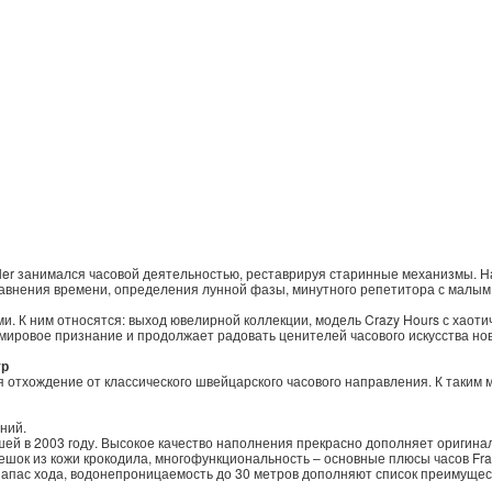
ler занимался часовой деятельностью, реставрируя старинные механизмы. Н
авнения времени, определения лунной фазы, минутного репетитора с малым
и. К ним относятся: выход ювелирной коллекции, модель Crazy Hours с хао
 мировое признание и продолжает радовать ценителей часового искусства 
ур
я отхождение от классического швейцарского часового направления. К таким
ний.
ей в 2003 году. Высокое качество наполнения прекрасно дополняет оригина
мешок из кожи крокодила, многофункциональность – основные плюсы часов Fr
апас хода, водонепроницаемость до 30 метров дополняют список преимущес