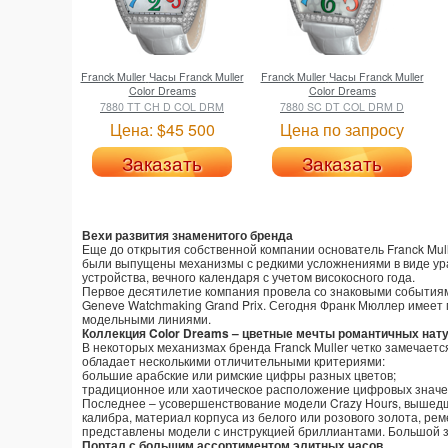
Franck Muller
Часы Franck Muller
Franck Muller
Часы Franck Muller
Color Dreams
Color Dreams
7880 TT CH D COL DRM
7880 SC DT COL DRM D
Цена: $45 500
Цена по запросу
Заказать
Заказать
Вехи развития знаменитого бренда
Еще до открытия собственной компании основатель Franck Mul
были выпущены механизмы с редкими усложнениями в виде ур
устройства, вечного календаря с учетом високосного года.
Первое десятилетие компания провела со знаковыми событиям
Geneve Watchmaking Grand Prix. Сегодня Франк Мюллер имеет
модельными линиями.
Коллекция Color Dreams – цветные мечты романтичных нат
В некоторых механизмах бренда Franck Muller четко замечаетс
обладает несколькими отличительными критериями:
большие арабские или римские цифры разных цветов;
традиционное или хаотическое расположение цифровых значе
Последнее – усовершенствование модели Crazy Hours, вышедш
калибра, материал корпуса из белого или розового золота, ре
представлены модели с инструкцией бриллиантами. Большой з
Портал с большим ассортиментом элитных часов