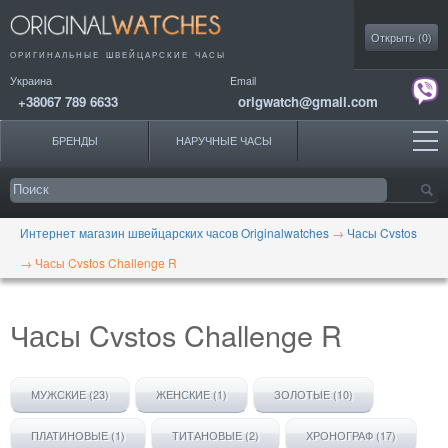
Моя коллекция
Открыть (
0
)
ОРИГИНАЛЬНЫЕ
ШВЕЙЦАРСКИЕ ЧАСЫ
Украина
Email
+38067 789 6633
origwatch@gmail.com
БРЕНДЫ
НАРУЧНЫЕ ЧАСЫ
Интернет магазин швейцарских часов Originalwatches
→
Часы Cvstos
→
Часы Cvstos Challenge R
Часы Cvstos Challenge R
МУЖСКИЕ (23)
ЖЕНСКИЕ (1)
ЗОЛОТЫЕ (10)
ПЛАТИНОВЫЕ (1)
ТИТАНОВЫЕ (2)
ХРОНОГРАФ (17)