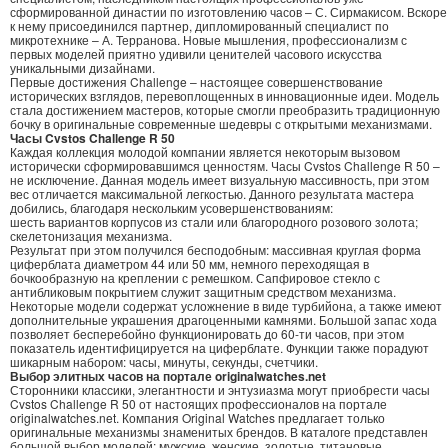
сформированной династии по изготовлению часов – С. Сирмакисом. Вскоре
к нему присоединился партнер, дипломированный специалист по
микротехнике – А. Терранова. Новые мышления, профессионализм с
первых моделей приятно удивили ценителей часового искусства
уникальными дизайнами.
Первые достижения Challenge – настоящее совершенствование
исторических взглядов, перевоплощенных в инновационные идеи. Модель
стала достижением мастеров, которые смогли преобразить традиционную
бочку в оригинальные современные шедевры с открытыми механизмами.
Часы Cvstos Challenge R 50
Каждая коллекция молодой компании является некоторым вызовом
исторически сформировавшимся ценностям. Часы Cvstos Challenge R 50 –
не исключение. Данная модель имеет визуальную массивность, при этом
вес отличается максимальной легкостью. Данного результата мастера
добились, благодаря нескольким усовершенствованиям:
шесть вариантов корпусов из стали или благородного розового золота;
скелетонизация механизма.
Результат при этом получился бесподобным: массивная круглая форма
циферблата диаметром 44 или 50 мм, немного переходящая в
бочкообразную на креплении с ремешком. Сапфировое стекло с
антибликовым покрытием служит защитным средством механизма.
Некоторые модели содержат усложнение в виде турбийона, а также имеют
дополнительные украшения драгоценными камнями. Большой запас хода
позволяет бесперебойно функционировать до 60-ти часов, при этом
показатель идентифицируется на циферблате. Функции также порадуют
шикарным набором: часы, минуты, секунды, счетчики.
Выбор элитных часов на портале originalwatches.net
Сторонники классики, элегантности и энтузиазма могут приобрести часы
Cvstos Challenge R 50 от настоящих профессионалов на портале
originalwatches.net. Компания Original Watches предлагает только
оригинальные механизмы знаменитых брендов. В каталоге представлен
большой выбор моделей: мужские, женские, золотые, титановые,