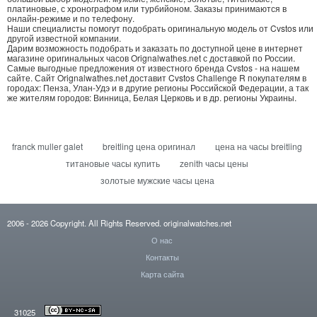
платиновые, с хронографом или турбийоном. Заказы принимаются в
онлайн-режиме и по телефону.
Наши специалисты помогут подобрать оригинальную модель от Cvstos или
другой известной компании.
Дарим возможность подобрать и заказать по доступной цене в интернет
магазине оригинальных часов Orignalwathes.net с доставкой по России.
Самые выгодные предложения от известного бренда Cvstos - на нашем
сайте. Сайт Orignalwathes.net доставит Cvstos Challenge R покупателям в
городах: Пенза, Улан-Удэ и в другие регионы Российской Федерации, а так
же жителям городов: Винница, Белая Церковь и в др. регионы Украины.
franck muller galet
breitling цена оригинал
цена на часы breitling
титановые часы купить
zenith часы цены
золотые мужские часы цена
2006
- 2026
Copyright. All Rights Reserved.
originalwatches.net
О нас
Контакты
Карта сайта
31025