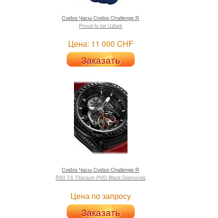
Cvstos
Часы Cvstos Challenge R
Proud to be Uzbek
Цена: 11 000 CHF
Заказать
Cvstos
Часы Cvstos Challenge R
R50 TS Titanium PVD Black Diamonds
Цена по запросу
Заказать