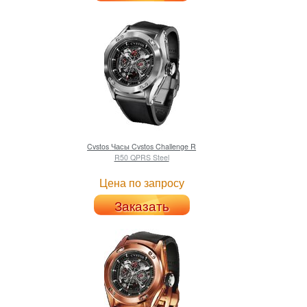
Cvstos
Часы Cvstos Challenge R
R50 QPRS Steel
Цена по запросу
Заказать