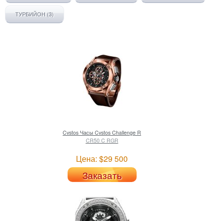
ТУРБИЙОН (3)
Cvstos
Часы Cvstos Challenge R
CR50 C RGR
Цена: $29 500
Заказать