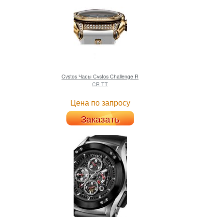
Cvstos
Часы Cvstos Challenge R
CR TT
Цена по запросу
Заказать