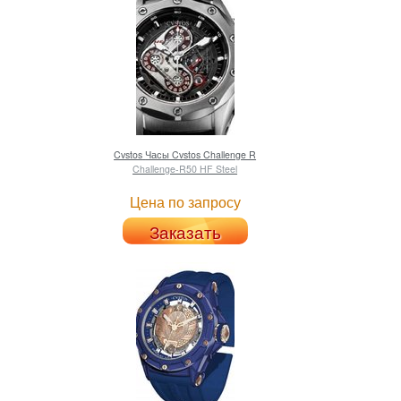
Cvstos
Часы Cvstos Challenge R
Challenge-R50 HF Steel
Цена по запросу
Заказать