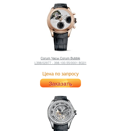
Corum
Часы Corum Bubble
L398/02977 - 398.100.55/0001 BG01
Цена по запросу
Заказать