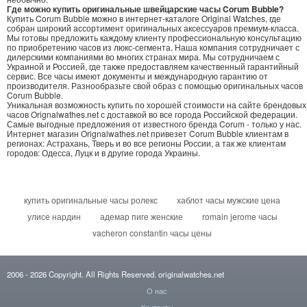
Где можно купить оригинальные швейцарские часы Corum Bubble?
Купить Corum Bubble можно в интернет-каталоге Original Watches, где
собран широкий ассортимент оригинальных аксессуаров премиум-класса.
Мы готовы предложить каждому клиенту профессиональную консультацию
по приобретению часов из люкс-сегмента. Наша компания сотрудничает с
дилерскими компаниями во многих странах мира. Мы сотрудничаем с
Украиной и Россией, где также предоставляем качественный гарантийный
сервис. Все часы имеют документы и международную гарантию от
производителя. Разнообразьте свой образ с помощью оригинальных часов
Corum Bubble.
Уникальная возможность купить по хорошей стоимости на сайте брендовых
часов Orignalwathes.net с доставкой во все города Российской федерации.
Самые выгодные предложения от известного бренда Corum - только у нас.
Интернет магазин Orignalwathes.net привезет Corum Bubble клиентам в
регионах: Астрахань, Тверь и во все регионы России, а так же клиентам
городов: Одесса, Луцк и в другие города Украины.
купить оригинальные часы ролекс
хаблот часы мужские цена
улисе нардин
адемар пиге женские
romain jerome часы
vacheron constantin часы цены
2006
- 2026
Copyright. All Rights Reserved.
originalwatches.net
О нас
Контакты