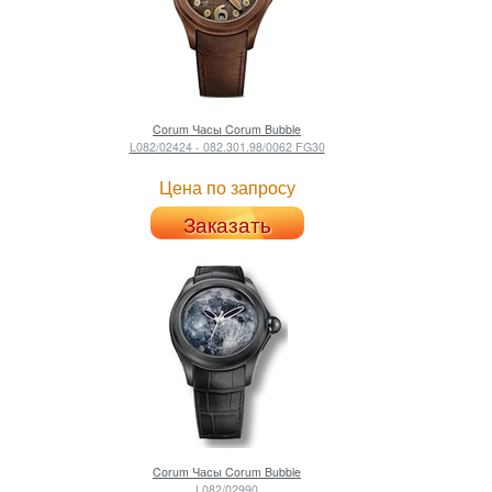
Corum
Часы Corum Bubble
L082/02424 - 082.301.98/0062 FG30
Цена по запросу
Заказать
Corum
Часы Corum Bubble
L082/02990