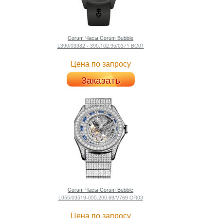
Corum
Часы Corum Bubble
L390/03382 - 390.102.95/0371 BO01
Цена по запросу
Заказать
Corum
Часы Corum Bubble
L055/03519-055.200.69/V769 GR03
Цена по запросу