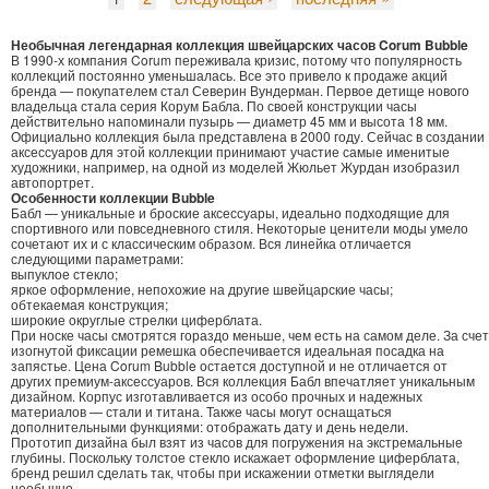
Необычная легендарная коллекция швейцарских часов Corum Bubble
В 1990-х компания Corum переживала кризис, потому что популярность
коллекций постоянно уменьшалась. Все это привело к продаже акций
бренда — покупателем стал Северин Вундерман. Первое детище нового
владельца стала серия Корум Бабла. По своей конструкции часы
действительно напоминали пузырь — диаметр 45 мм и высота 18 мм.
Официально коллекция была представлена в 2000 году. Сейчас в создании
аксессуаров для этой коллекции принимают участие самые именитые
художники, например, на одной из моделей Жюльет Журдан изобразил
автопортрет.
Особенности коллекции Bubble
Бабл — уникальные и броские аксессуары, идеально подходящие для
спортивного или повседневного стиля. Некоторые ценители моды умело
сочетают их и с классическим образом. Вся линейка отличается
следующими параметрами:
выпуклое стекло;
яркое оформление, непохожие на другие швейцарские часы;
обтекаемая конструкция;
широкие округлые стрелки циферблата.
При носке часы смотрятся гораздо меньше, чем есть на самом деле. За счет
изогнутой фиксации ремешка обеспечивается идеальная посадка на
запястье. Цена Corum Bubble остается доступной и не отличается от
других премиум-аксессуаров. Вся коллекция Бабл впечатляет уникальным
дизайном. Корпус изготавливается из особо прочных и надежных
материалов — стали и титана. Также часы могут оснащаться
дополнительными функциями: отображать дату и день недели.
Прототип дизайна был взят из часов для погружения на экстремальные
глубины. Поскольку толстое стекло искажает оформление циферблата,
бренд решил сделать так, чтобы при искажении отметки выглядели
необычно.