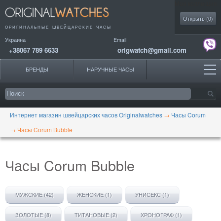
Моя коллекция
Открыть (
0
)
ОРИГИНАЛЬНЫЕ
ШВЕЙЦАРСКИЕ ЧАСЫ
Украина
Email
+38067 789 6633
origwatch@gmail.com
БРЕНДЫ
НАРУЧНЫЕ ЧАСЫ
Интернет магазин швейцарских часов Originalwatches
→
Часы Corum
→
Часы Corum Bubble
Часы Corum Bubble
МУЖСКИЕ (42)
ЖЕНСКИЕ (1)
УНИСЕКС (1)
ЗОЛОТЫЕ (8)
ТИТАНОВЫЕ (2)
ХРОНОГРАФ (1)