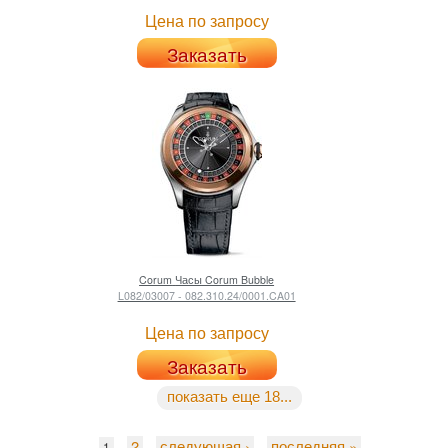
Цена по запросу
Заказать
Corum
Часы Corum Bubble
L082/03007 - 082.310.24/0001.CA01
Цена по запросу
Заказать
показать еще 18...
2
следующая ›
последняя »
1