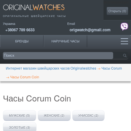
Моя коллекция
Открыть (
0
)
ОРИГИНАЛЬНЫЕ
ШВЕЙЦАРСКИЕ ЧАСЫ
Украина
Email
+38067 789 6633
origwatch@gmail.com
БРЕНДЫ
НАРУЧНЫЕ ЧАСЫ
Интернет магазин швейцарских часов Originalwatches
→
Часы Corum
→
Часы Corum Coin
Часы Corum Coin
МУЖСКИЕ (5)
ЖЕНСКИЕ (2)
УНИСЕКС (2)
ЗОЛОТЫЕ (3)