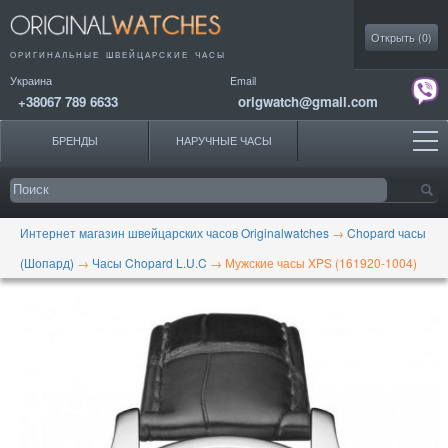
Моя коллекция
Открыть (
0
)
ОРИГИНАЛЬНЫЕ
ШВЕЙЦАРСКИЕ ЧАСЫ
Украина
Email
+38067 789 6633
origwatch@gmail.com
БРЕНДЫ
НАРУЧНЫЕ ЧАСЫ
Интернет магазин швейцарских часов Originalwatches
→
Chopard часы
(Шопард)
→
Часы Chopard L.U.C
→
Мужские часы XPS (161920-1004)