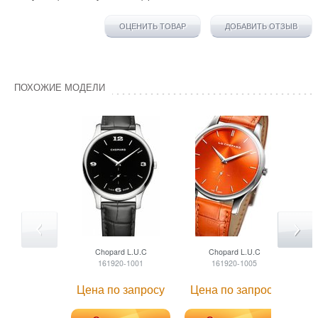
ОЦЕНИТЬ ТОВАР
ДОБАВИТЬ ОТЗЫВ
ПОХОЖИЕ МОДЕЛИ
Chopard
L.U.C
Chopard
L.U.C
161920-1001
161920-1005
Цена по запросу
Цена по запросу
Це