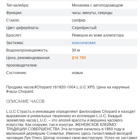
Тип калибра:
Механика с автоподзаводом
Функции:
часы, минуты, секунды
Стекло:
сапфир
Цвет циферблата:
Серебристый
Браслет:
Ремешок из кожи аллигатора
Застежка:
классическая
Водонепроницаемость
:
30
м
Цена, рекомендованная
$16 780
производителем:
Состояние:
новые
Продажа часов:
#Chopard
161920-1004
L.U.C
XPS. Цена на наручные
#часы
Chopard
.
ОПИСАНИЕ ЧАСОВ
L.U.C Страсть и инновации определяют философию Chopard и находят
выражение в уникальных творениях из коллекции L.U.C. Каждый
экземпляр часов L.U.C. – это апогей красоты и вершина часового
искусства. Как снаружи, так и изнутри. ЖЕНЕВСКОЕ КЛЕЙМО:
ТРАДИЦИИ СОВЕРШЕНСТВА Эта история началась в 1860 году в
маленькой деревушке Сонвилье. Именно здесь талантливый молодой
часовщик Луи-Улисс Шопар основал свою мастерскую. Успех не заставил