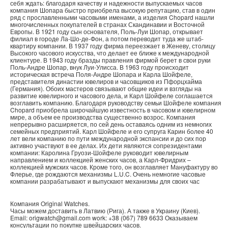
себя ждать: благодаря качеству и надежности выпускаемых часов
компания Шопара быстро приобрела высокую репутацию, став в один
ряд с прославленными часовыми именами, а изделия Chopard нашли
многочисленных покупателей в странах Скандинавии и Восточной
Европы. В 1921 году сын основателя, Поль-Луи Шопар, открывает
филиал в городе Ла-Шо-де-Фон, а потом переводит туда же штаб-
квартиру компании. В 1937 году фирма переезжает в Женеву, столицу
Высокого часового искусства, что делает ее ближе к международной
клиентуре. В 1943 году бразды правления фирмой берет в свои руки
Поль-Андре Шопар, внук Луи-Улисса. В 1963 году происходит
историческая встреча Поля-Андре Шопара и Карла Шойфеле,
представителя династии ювелиров и часовщиков из Пфорцхайма
(Германия). Обоих мастеров связывают общие идеи и взгляды на
развитие ювелирного и часового дела, и Карл Шойфеле соглашается
возглавить компанию. Благодаря руководству семьи Шойфеле компания
Chopard приобрела широчайшую известность в часовом и ювелирном
мире, а объем ее производства существенно возрос. Компания
непрерывно расширяется, по сей день оставаясь одним из немногих
семейных предприятий. Карл Шойфеле и его супруга Карин более 40
лет вели компанию по пути международной экспансии и до сих пор
активно участвуют в ее делах. Их дети являются сопрезидентами
компании: Каролина Груози-Шойфеле руководит ювелирным
направлением и коллекцией женских часов, а Карл-Фридрих –
коллекцией мужских часов. Кроме того, он возглавляет Мануфактуру во
Флерье, где рождаются механизмы L.U.C. Очень немногие часовые
компании разрабатывают и выпускают механизмы для своих час
Компания
Original Watches
.
Часы можем доставить в
Латвию
(
Рига
). А также в
Украину
(
Киев
).
Email:
origwatch@gmail.com
work:
+38 (067) 789 6633
Оказываем
консультации по покупке
швейцарских часов
.