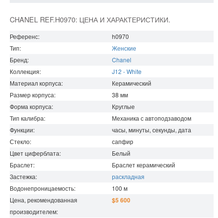
CHANEL REF.H0970: ЦЕНА И ХАРАКТЕРИСТИКИ.
Референс:
h0970
Тип:
Женские
Бренд:
Chanel
Коллекция:
J12 - White
Материал корпуса:
Керамический
Размер корпуса:
38
мм
Форма корпуса:
Круглые
Тип калибра:
Механика с автоподзаводом
Функции:
часы, минуты, секунды, дата
Стекло:
сапфир
Цвет циферблата:
Белый
Браслет:
Браслет керамический
Застежка:
раскладная
Водонепроницаемость
:
100
м
Цена, рекомендованная
$5 600
производителем: