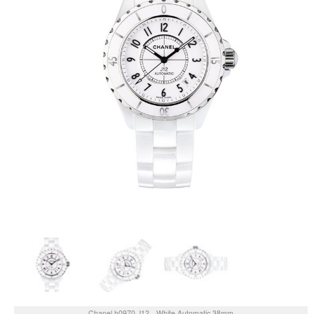
Chanel
h0970
J12 - White Automatic 38mm