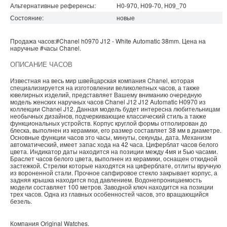
Альтернативные референсы:
H0-970, H09-70, H09_70
Состояние:
новые
Продажа часов:
#Chanel
h0970
J12 - White
Automatic 38mm. Цена на
наручные
#часы
Chanel
.
ОПИСАНИЕ ЧАСОВ
Известная на весь мир швейцарская компания Chanel, которая
специализируется на изготовлении великолепных часов, а также
ювелирных изделий, представляет Вашему вниманию очередную
модель женских наручных часов Chanel J12 J12 Automatic H0970 из
коллекции Chanel J12. Данная модель будет интересна любительницам
необычных дизайнов, подчеркивающие классический стиль а также
функциональных устройств. Корпус круглой формы отполирован до
блеска, выполнен из керамики, его размер составляет 38 мм в диаметре.
Основные функции часов это часы, минуты, секунды, дата. Механизм
автоматический, имеет запас хода на 42 часа. Циферблат часов белого
цвета. Индикатор даты находится на позиции между 4мя и 5ью часами.
Браслет часов белого цвета, выполнен из керамики, оснащен откидной
застежкой. Стрелки которые находятся на циферблате, отлиты вручную
из вороненной стали. Прочное сапфировое стекло закрывает корпус, а
задняя крышка находится под давлением. Водонепроницаемость
модели составляет 100 метров. Заводной ключ находится на позиции
трех часов. Одна из главных особенностей часов, это вращающийся
безель.
Компания
Original Watches
.