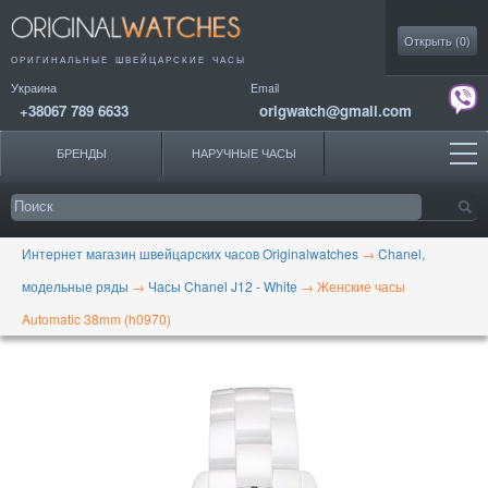
Моя коллекция
Открыть (
0
)
ОРИГИНАЛЬНЫЕ
ШВЕЙЦАРСКИЕ ЧАСЫ
Украина
Email
+38067 789 6633
origwatch@gmail.com
БРЕНДЫ
НАРУЧНЫЕ ЧАСЫ
Интернет магазин швейцарских часов Originalwatches
→
Chanel,
модельные ряды
→
Часы Chanel J12 - White
→
Женские часы
Automatic 38mm (h0970)