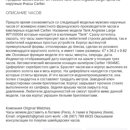
наручные
#часы
Cartier
.
ОПИСАНИЕ ЧАСОВ
Пришло время ознакомиться со следующей моделью мужских наручных
часов от всемирно известного французского производителя часов и
ювелирных изделий Cartier. Название модели Tank Anglaise Large
WT100004 которые находятся в коллекции "Tank". Сразу хотелось
сказать, что часы заинтересуют как и любителей строгих дизайнов, так и
любителей надежных простых устройств. Корпус вытянутой
прямоугольной формы, отполирован до блеска, сделан из розового
восемнадцати каратного золота, и имеет такие размеры: 47 х 36.2 х 9.82
мм. Основные функции модели это часы, минуты, секунды, дата.
Индикатор отображающий дату находится на шкале у позиции трех
часов. Автоматический механизм оснащен калибром Cartier 1904MC.
Циферблат серебристого цвета. Браслет часов как и корпус выполнен из
розового золота как и весь корпус. На циферблате находятся стрелки,
которые отлиты вручную. И что касается водонепроницаемости, она
более стандартна и составляет тридцать метров. Заводной ключ
инкрустирован синим бриллиантом. Корпус закрывает прочное стекло
выполненное из сапфира. Задняя крышка часов закрыта под
давлением. Любители драгоценностей не смогут пройти мимо данной
модели, так как корпус украшен белыми бриллиантами.
Компания
Original Watches
.
Часы можем доставить в
Латвию
(
Рига
). А также в
Украину
(
Киев
).
Email:
origwatch@gmail.com
work:
+38 (067) 789 6633
Оказываем
консультации по покупке
швейцарских часов
.