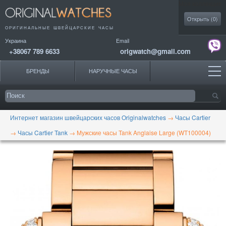
Моя коллекция
Открыть (
0
)
ОРИГИНАЛЬНЫЕ
ШВЕЙЦАРСКИЕ ЧАСЫ
Украина
Email
+38067 789 6633
origwatch@gmail.com
БРЕНДЫ
НАРУЧНЫЕ ЧАСЫ
Интернет магазин швейцарских часов Originalwatches
→
Часы Cartier
→
Часы Cartier Tank
→
Мужские часы Tank Anglaise Large (WT100004)