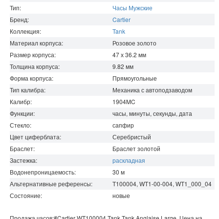
Тип:
Часы Мужские
Бренд:
Cartier
Коллекция:
Tank
Материал корпуса:
Розовое золото
Размер корпуса:
47 х 36.2
мм
Толщина корпуса:
9.82
мм
Форма корпуса:
Прямоугольные
Тип калибра:
Механика с автоподзаводом
Калибр:
1904MC
Функции:
часы, минуты, секунды, дата
Стекло:
сапфир
Цвет циферблата:
Серебристый
Браслет:
Браслет золотой
Застежка:
раскладная
Водонепроницаемость
:
30
м
Альтернативные референсы:
T100004, WT1-00-004, WT1_000_04
Состояние:
новые
Продажа часов:
#Cartier
WT100004
Tank
Tank Anglaise Large. Цена на